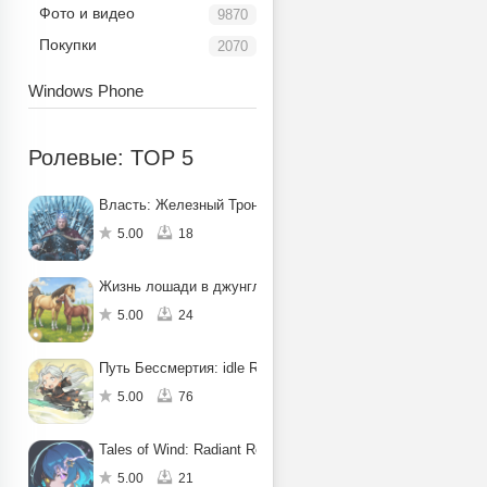
Фото и видео
9870
Покупки
2070
Windows Phone
Ролевые: TOP 5
Власть: Железный Трон
5.00
18
Жизнь лошади в джунглях: квест
5.00
24
Путь Бессмертия: idle RPG
5.00
76
Tales of Wind: Radiant Rebirth
5.00
21