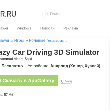
awei
Windows
Новости
Реклама
uawei
»
Игры
»
Ролевые
Редактировать
azy Car Driving 3D Simulator
hammad Aleem Sajid
:
Бесплатно
Устройства:
Андроид (Хонор, Хуавей)
Скачать в AppGallery
QR-код
р: 57 Мб