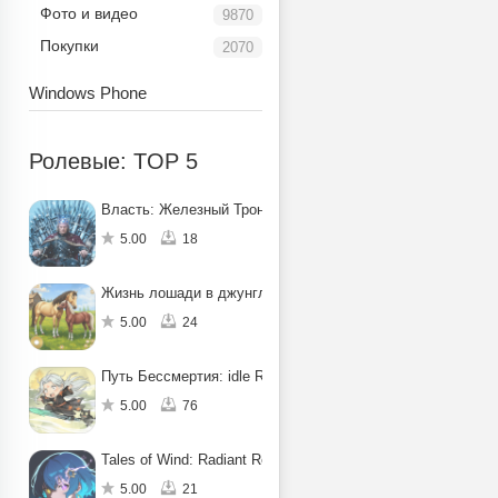
Фото и видео
9870
Покупки
2070
Windows Phone
Ролевые: TOP 5
Власть: Железный Трон
5.00
18
Жизнь лошади в джунглях: квест
5.00
24
Путь Бессмертия: idle RPG
5.00
76
Tales of Wind: Radiant Rebirth
5.00
21