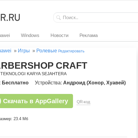
awei
Windows
Новости
Реклама
uawei
»
Игры
»
Ролевые
Редактировать
RBERSHOP CRAFT
. TEKNOLOGI KARYA SEJAHTERA
:
Бесплатно
Устройства:
Андроид (Хонор, Хуавей)
Скачать в AppGallery
QR-код
азмер: 23.4 Мб