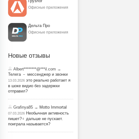
Грузлог
Офисные приложения
Дельта Про
Офисные приложения
Новые отзывы
Albert********@***il.com
→
Телега － мессенджер и звонки
это реально работает я
13.03.2026
в шоке видио без задержки
отправил?
Grafinya85
→ Motto Immortal
Необычная активность
07.03.2026
пишет?‍♀️ дальше не пускает.
поиграла называется?