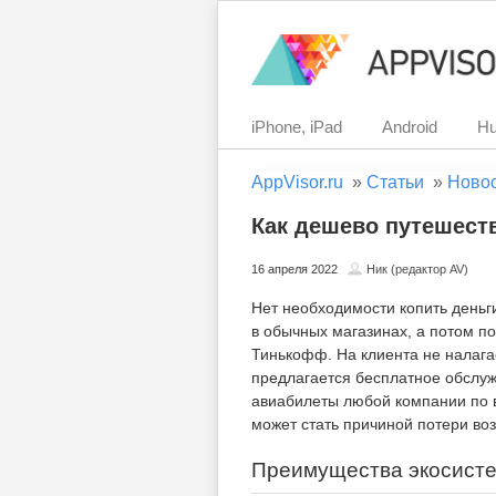
iPhone, iPad
Android
Hu
AppVisor.ru
»
Статьи
»
Ново
Как дешево путешест
16 апреля 2022
Ник (редактор AV)
Нет необходимости копить деньги
в обычных магазинах, а потом п
Тинькофф. На клиента не налага
предлагается бесплатное обслуж
авиабилеты любой компании по 
может стать причиной потери во
Преимущества экосист