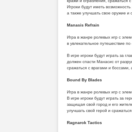
кражи и ограбления, сражаться 
Игроки будут иметь возможность
а также улучшать свое оружие и
Manasis Refrain
Игра в жанре ролевых игр с элем
в увлекательное путешествие по
В игре игроки будут играть за г
должен спасти Манасис от разру
сражаться с врагами и боссами, 
Bound By Blades
Игра в жанре ролевых игр с эле
В игре игроки будут играть за г
защищая свой город и его жителе
улучшать свой герой и сражатьс
Ragnarok Tactics