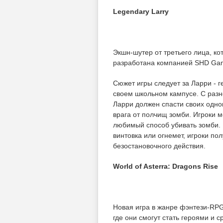
Legendary Larry
Экшн-шутер от третьего лица, ко
разработана компанией SHD Gam
Сюжет игры следует за Ларри - 
своем школьном кампусе. С раз
Ларри должен спасти своих однок
врага от полчищ зомби. Игроки м
любимый способ убивать зомби. 
винтовка или огнемет, игроки по
безостановочного действия.
World of Asterra: Dragons Rise
Новая игра в жанре фэнтези-RPG
где они смогут стать героями и 