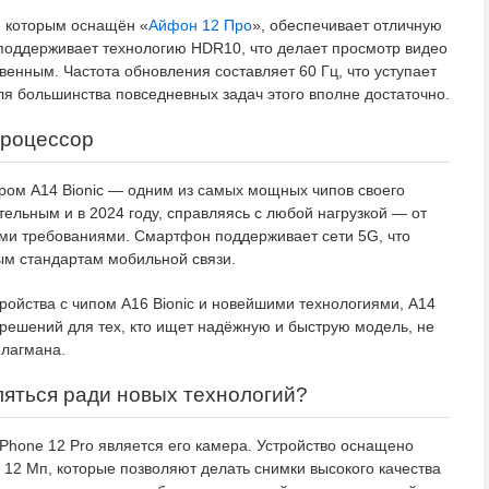
, которым оснащён «
Айфон 12 Про
», обеспечивает отличную
 поддерживает технологию HDR10, что делает просмотр видео
енным. Частота обновления составляет 60 Гц, что уступает
я большинства повседневных задач этого вполне достаточно.
процессор
ром A14 Bionic — одним из самых мощных чипов своего
ельным и в 2024 году, справляясь с любой нагрузкой — от
ими требованиями. Смартфон поддерживает сети 5G, что
ым стандартам мобильной связи.
ройства с чипом A16 Bionic и новейшими технологиями, A14
 решений для тех, кто ищет надёжную и быструю модель, не
флагмана.
ляться ради новых технологий?
Phone 12 Pro является его камера. Устройство оснащено
 12 Мп, которые позволяют делать снимки высокого качества