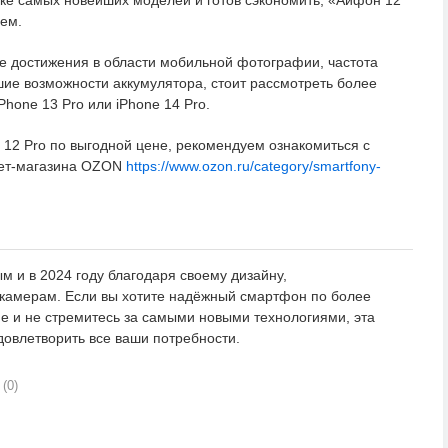
упке самых новейших моделей и готов сэкономить, «Айфон 12
ем.
е достижения в области мобильной фотографии, частота
шие возможности аккумулятора, стоит рассмотреть более
Phone 13 Pro или iPhone 14 Pro.
e 12 Pro по выгодной цене, рекомендуем ознакомиться с
нет-магазина OZON
https://www.ozon.ru/category/smartfony-
ым и в 2024 году благодаря своему дизайну,
 камерам. Если вы хотите надёжный смартфон по более
не и не стремитесь за самыми новыми технологиями, эта
овлетворить все ваши потребности.
(0)