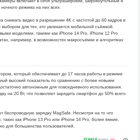
камеры включает в себя ультраширокий, широкоугольный и
 ночного режима на них всех.
 снимать видео в разрешении 4K с частотой до 60 кадров в
м выбором для тех, кто увлекается мобильной съёмкой.
ыми моделями, такими как iPhone 14 Pro, iPhone 12 Pro
ектах, например, в возможностях макросъёмки и алгоритмах
тором, который обеспечивает до 17 часов работы в режиме
амый высокий показатель по сравнению с более новыми
достаточно автономным для повседневного использования.
ку на 20 Вт, что позволяет зарядить смартфон до 50% всего
ет беспроводную зарядку MagSafe. Несмотря на то что
таких как iPhone 13 Pro или iPhone 14 Pro, более ёмкие,
но для большинства пользователей.