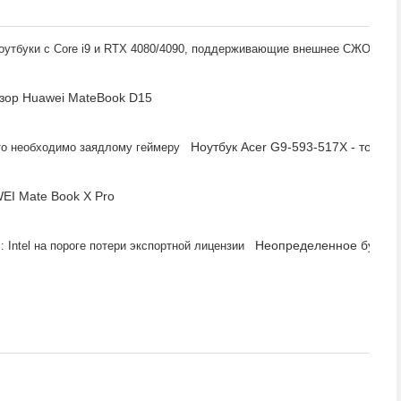
Mech
зор Huawei MateBook D15
Ноутбук Acer G9-593-517X - то, чт
EI Mate Book X Pro
Неопределенное будущее