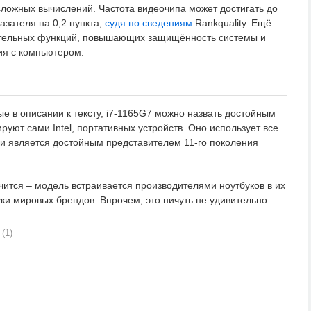
 сложных вычислений. Частота видеочипа может достигать до
азателя на 0,2 пункта,
судя по сведениям
Rankquality. Ещё
ительных функций, повышающих защищённость системы и
я с компьютером.
е в описании к тексту, i7-1165G7 можно назвать достойным
руют сами Intel, портативных устройств. Оно использует все
и является достойным представителем 11-го поколения
чится – модель встраивается производителями ноутбуков в их
уки мировых брендов. Впрочем, это ничуть не удивительно.
(1)