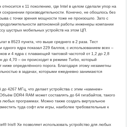
 относится к 11 поколению, где Intel в целом сделали упор на
 сохранении производительности. Конечно, не обошлось без
рыва с точки зрения мощности тоже не произошло. Зато с
продолжительности автономной работы инженеры компании
ссу шустрых мобильных устройств на этом ЦП.
ат в 8523 пункта, что выше среднего в 2 раза. Тест
м одного ядра показал 229 баллов, с использованием всех –
ков и 4 ядра с плавающей тактовой частотой от 1,2 до 2,8
н до 4,70 – он происходит в режиме Turbo, который
ет ниже определённого порога. Благодаря этому незаметны
ельностью в задачах, которыми ежедневно занимаются
 до 4267 МГц, что делает устройства с этим «камнем»
Объём DDR4 RAM может составлять до 64 гигабайтов, такого
в любых программах. Можно также создать виртуальное
зместить туда софт или игры, наиболее требовательные к
el® Iris® Xe позволяет использовать устройство для любых