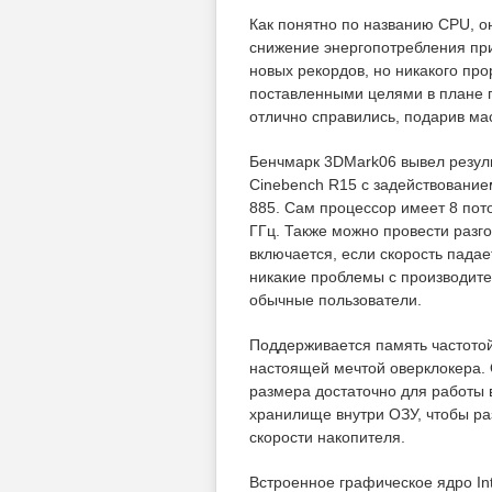
Как понятно по названию CPU, он
снижение энергопотребления при
новых рекордов, но никакого про
поставленными целями в плане 
отлично справились, подарив ма
Бенчмарк 3DMark06 вывел результ
Cinebench R15 с задействование
885. Сам процессор имеет 8 пото
ГГц. Также можно провести разго
включается, если скорость пада
никакие проблемы с производит
обычные пользователи.
Поддерживается память частотой
настоящей мечтой оверклокера. 
размера достаточно для работы 
хранилище внутри ОЗУ, чтобы ра
скорости накопителя.
Встроенное графическое ядро Int