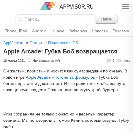
Найти
iPhone, iPad
Android
Huawei
Windows
Новости
Реклама
»
»
AppVisor.ru
Статьи
Приложения iOS
Apple Arcade: Губка Боб возвращается
10 марта 2021
Ник (редактор AV)
0
8383
Он желтый, пористый и носится как сумасшедший по океану. В
новой игре
Apple Arcade «Погоня за формулой»
Губка Боб
бегает, прыгает и даже летает. И все ради того, чтобы вернуть
похищенную злодеем Планктоном формулу крабсбургера.
Игра сохранила не только сюжет, но и веселый характер
сериала. Мы поговорили с Томом Кенни, который озвучил Губку
Боба.