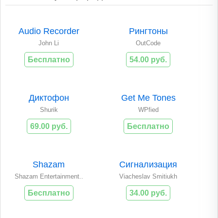
Audio Recorder
Рингтоны
John Li
OutCode
Бесплатно
54.00 руб.
Диктофон
Get Me Tones
Shurik
WPfied
69.00 руб.
Бесплатно
Shazam
Сигнализация
Shazam Entertainment..
Viacheslav Smitiukh
Бесплатно
34.00 руб.