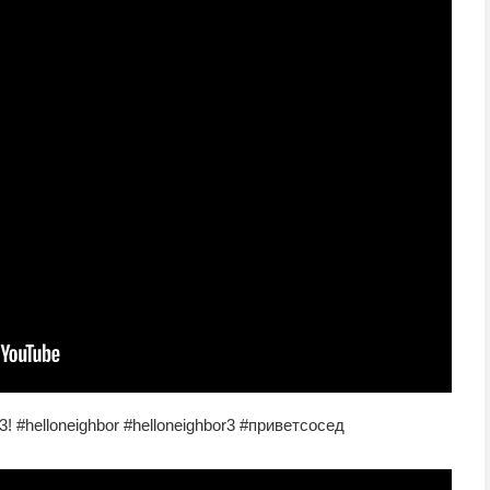
! #helloneighbor #helloneighbor3 #приветсосед