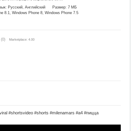
зык: Русский, Английский
Размер: 7 МБ
 8.1, Windows Phone 8, Windows Phone 7.5
(0)
Marketplace: 4.00
iral #shortsvideo #shorts #milenamars #а4 #пицца