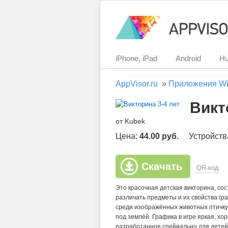
iPhone, iPad
Android
Hu
AppVisor.ru
»
Приложения Wi
Викт
от Kubek
Цена:
44.00 руб.
Устройств
Скачать
QR-код
Это красочная детская викторина, со
различать предметы и их свойства (раз
среди изображённых животных птичку,
под землёй. Графика в игре яркая, х
разработанное спейиально для детей.