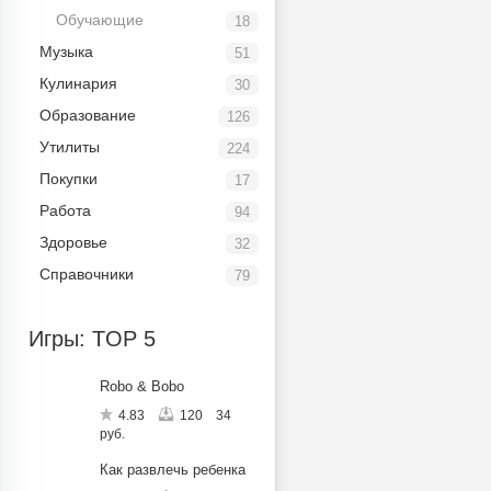
Обучающие
18
Музыка
51
Кулинария
30
Образование
126
Утилиты
224
Покупки
17
Работа
94
Здоровье
32
Справочники
79
Игры: TOP 5
Robo & Bobo
4.83
120
34
руб.
Как развлечь ребенка