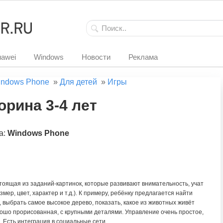
awei
Windows
Новости
Реклама
ndows Phone
»
Для детей
»
Игры
орина 3-4 лет
а:
Windows Phone
стоящая из заданий-картинок, которые развивают внимательность, учат
мер, цвет, характер и т.д.). К примеру, ребёнку предлагается найти
 выбрать самое высокое дерево, показать, какое из животных живёт
орошо прорисованная, с крупными деталями. Управление очень простое,
 Есть интеграция в социальные сети.