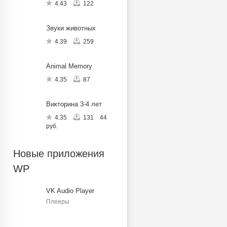
4.43
122
Звуки животных
4.39
259
Animal Memory
4.35
87
Викторина 3-4 лет
4.35
131
44
руб.
Новые приложения
WP
VK Audio Player
Плееры