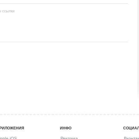
ы ссылки
РИЛОЖЕНИЯ
ИНФО
СОЦИАЛ
pple iOS
Реклама
Вконта