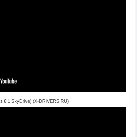
ws 8.1 SkyDrive) (X-DRIVERS.RU)