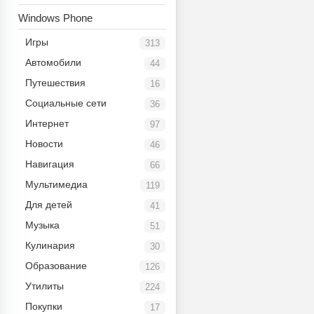
Windows Phone
Игры
313
Автомобили
44
Путешествия
16
Социальные сети
36
Интернет
97
Новости
46
Навигация
66
Мультимедиа
119
Для детей
41
Музыка
51
Кулинария
30
Образование
126
Утилиты
224
Покупки
17