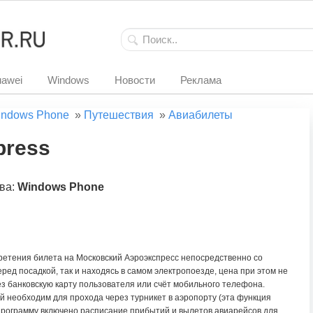
awei
Windows
Новости
Реклама
ndows Phone
»
Путешествия
»
Авиабилеты
press
ва:
Windows Phone
етения билета на Московский Аэроэкспресс непосредственно со
ред посадкой, так и находясь в самом электропоезде, цена при этом не
з банковскую карту пользователя или счёт мобильного телефона.
ый необходим для прохода через турникет в аэропорту (эта функция
 программу включено расписание прибытий и вылетов авиарейсов для