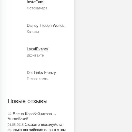
InstaCam
Фотокамера
Disney Hidden Worlds
Квесты
LocalEvents
Вконтакте
Dot Links Frenzy
Головоломки
Новые отзывы
Елена Коробейникова
→
Английский
Скажите пожалуйста
01.05.2018
сколько английских слов в этом