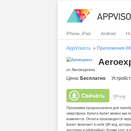
iPhone, iPad
Android
Hu
AppVisor.ru
»
Приложения Wi
Aeroex
от Aeroexpress
Цена:
Бесплатно
Устройст
Скачать
QR-код
Программа предназначена для приобр
смартфона. Купить билет можно как пе
изменится. Оплата производится чере
Билет включает в себя QR-код, котор
доступна в оффлайне). Кроме того, в