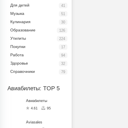
Для детей
41
Музыка
51
Кулинария
30
Образование
126
Утилиты
224
Покупки
17
Работа
94
Здоровье
32
Справочники
79
Авиабилеты: TOP 5
Авиабилеты
4.61
95
Aviasales