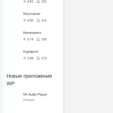
4.61
151
Skyscanner
4.50
114
Aeroexpress
3.74
105
Аэрофлот
2.68
173
Новые приложения
WP
VK Audio Player
Плееры