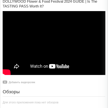
DOLLYWOOD Flower & Food Festival 2024 GUIDE | Is The
TASTING PASS Worth It?
Добавить видеоролик
Обзоры
Для этого приложения пока нет обзоров