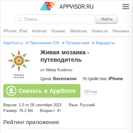
Найти
iPhone, iPad
Android
Huawei
Windows
Новости
Реклама
»
»
»
AppVisor.ru
Приложения iOS
Путешествия
Маршруты
Живая мозаика -
путеводитель
от Nikita Kudinov
Цена:
Бесплатно
Устройства:
iPhone
Скачать в AppStore
QR-код
Версия: 1.0 от 05 сентября 2023
Язык: Русский
Размер: 76.2 Мб
Возраст: 4+
Рейтинг приложения