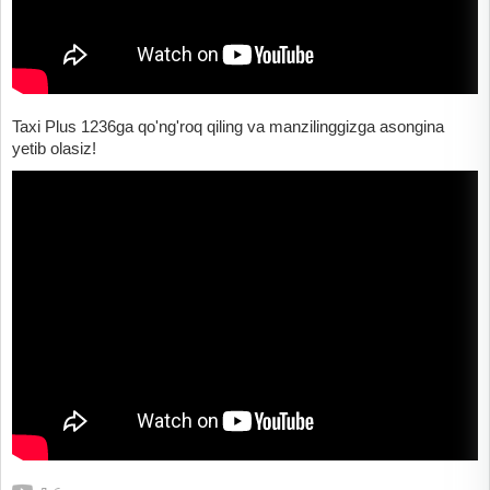
Taxi Plus 1236ga qo'ng'roq qiling va manzilinggizga asongina
yetib olasiz!