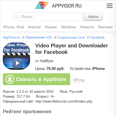
Найти
iPhone, iPad
Android
Huawei
Windows
Новости
Реклама
»
»
»
AppVisor.ru
Приложения iOS
Социальные сети
Facebook
Video Player and Downloader
for Facebook
от HalfByte
Цена:
75.00 руб.
Устройства:
iPhone
Скачать в AppStore
QR-код
Версия: 1.2.5 от 10 апреля 2010
Язык: Русский
Размер: 317.7 Кб
Возраст: 4+
Официальный сайт: http://www.4bitsocial.com/fbvideo.php
Рейтинг приложения