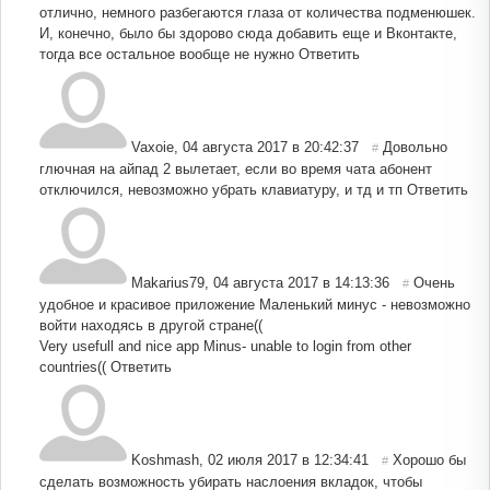
отлично, немного разбегаются глаза от количества подменюшек.
И, конечно, было бы здорово сюда добавить еще и Вконтакте,
тогда все остальное вообще не нужно
Ответить
Vaxoie
,
04 августа 2017 в 20:42:37
Довольно
#
глючная на айпад 2 вылетает, если во время чата абонент
отключился, невозможно убрать клавиатуру, и тд и тп
Ответить
Makarius79
,
04 августа 2017 в 14:13:36
Очень
#
удобное и красивое приложение Маленький минус - невозможно
войти находясь в другой стране((
Very usefull and nice app Minus- unable to login from other
countries((
Ответить
Koshmash
,
02 июля 2017 в 12:34:41
Хорошо бы
#
сделать возможность убирать наслоения вкладок, чтобы