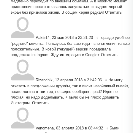
медленно переходит по внешним ссылкам. А в какой-то момент
приложение просто отказалось запускаться и выдает черный
экран без признаков жизни. В общем херня редкая!
Ответить
Paki514
,
23 мая 2018 в 23:31:20
Гораздо удобнее
#
"родного" клиента. Пользуюсь больше года - впечатления только
положительные. В новой (текущей) версии порадовала
поддержка instagram. Жду интеграцию с Google+
Ответить
Rizanchik
,
12 апреля 2018 в 21:42:06
Не могу
#
отказать в предложении дружбы, так и висит назойливый инвайт,
после логина в твиттер, не видно сообщеня. ipad2 Идея не
плохая, но надо доделывать, + было бы не плохо добавить
Инстаграм.
Ответить
Venomena
,
03 апреля 2018 в 08:44:32
Были
#