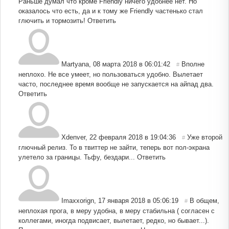
Раньше думал что кроме Friendly ничего удобнее нет. Но
оказалось что есть, да и к тому же Friendly частенько стал
глючить и тормозить!
Ответить
Martyana
,
08 марта 2018 в 06:01:42
Вполне
#
неплохо. Не все умеет, но пользоваться удобно. Вылетает
часто, последнее время вообще не запускается на айпад два.
Ответить
Xdenver
,
22 февраля 2018 в 19:04:36
Уже второй
#
глючный релиз. То в твиттер не зайти, теперь вот пол-экрана
улетело за границы. Тьфу, бездари...
Ответить
Imaxxorign
,
17 января 2018 в 05:06:19
В общем,
#
неплохая прога, в меру удобна, в меру стабильна ( согласен с
коллегами, иногда подвисает, вылетает, редко, но бывает...).