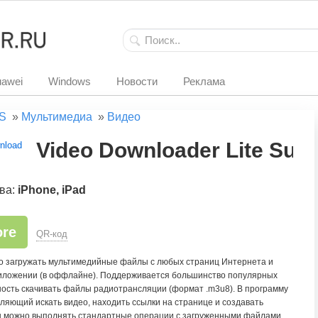
awei
Windows
Новости
Реклама
S
»
Мультимедиа
»
Видео
Video Downloader Lite Sup
ва:
iPhone, iPad
ore
QR-код
о загружать мультимедийные файлы с любых страниц Интернета и
риложении (в оффлайне). Поддерживается большинство популярных
ость скачивать файлы радиотрансляции (формат .m3u8). В программу
ляющий искать видео, находить ссылки на странице и создавать
ы можно выполнять стандартные операции с загруженными файлами