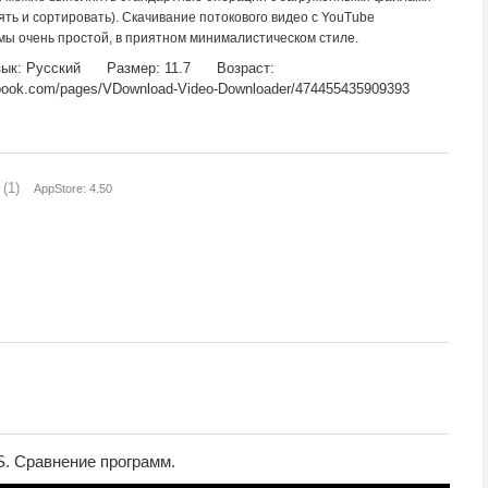
ть и сортировать). Скачивание потокового видео с YouTube
ы очень простой, в приятном минималистическом стиле.
ык: Русский
Размер: 11.7
Возраст:
book.com/pages/VDownload-Video-Downloader/474455435909393
(1)
AppStore: 4.50
S. Сравнение программ.