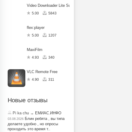
Video Downloader Lite Super VDownload
5.00
5843
flex:player
5.00
1207
MaxiFilm
4.93
340
VLC Remote Free
4.90
311
Новые отзывы
Pi ka chu
→ ЕМИАС.ИНФО
Блин ребята , вы типа
03.08.2026
делаете удобно , но опросы
проходить это время т..