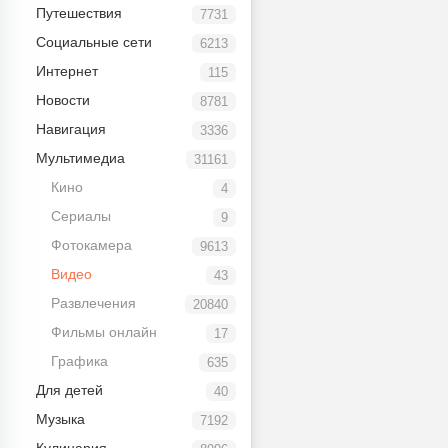
Путешествия
7731
Социальные сети
6213
Интернет
115
Новости
8781
Навигация
3336
Мультимедиа
31161
Кино
4
Сериалы
9
Фотокамера
9613
Видео
43
Развлечения
20840
Фильмы онлайн
17
Графика
635
Для детей
40
Музыка
7192