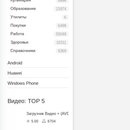
Кулинария
8996
Образование
21874
Утилиты
6
Покупки
6498
Работа
55049
Здоровье
10311
Справочники
6369
Android
Huawei
Windows Phone
Видео: TOP 5
Загрузчик Видео + (AVDownloader Free)
5.00
6704