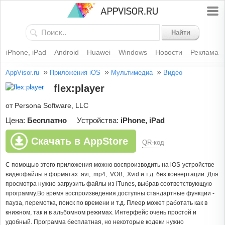
Найти
iPhone, iPad
Android
Huawei
Windows
Новости
Реклама
»
»
»
AppVisor.ru
Приложения iOS
Мультимедиа
Видео
flex:player
от Persona Software, LLC
Цена:
Бесплатно
Устройства:
iPhone, iPad
Скачать в AppStore
QR-код
С помощью этого приложения можно воспроизводить на iOS-устройстве
видеофайлы в форматах .avi, .mp4, .VOB, .Xvid и т.д. без конвертации. Для
просмотра нужно загрузить файлы из iTunes, выбрав соответствующую
программу.Во время воспроизведения доступны стандартные функции -
пауза, перемотка, поиск по времени и т.д. Плеер может работать как в
книжном, так и в альбомном режимах. Интерфейс очень простой и
удобный. Программа бесплатная, но некоторые кодеки нужно