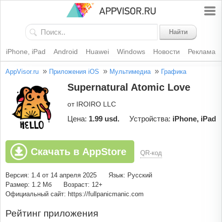
Найти
iPhone, iPad
Android
Huawei
Windows
Новости
Реклама
»
»
»
AppVisor.ru
Приложения iOS
Мультимедиа
Графика
Supernatural Atomic Love
от IROIRO LLC
Цена:
1.99 usd.
Устройства:
iPhone, iPad
Скачать в AppStore
QR-код
Версия: 1.4 от 14 апреля 2025
Язык: Русский
Размер: 1.2 Мб
Возраст: 12+
Официальный сайт: https://fullpanicmanic.com
Рейтинг приложения