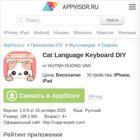
Найти
iPhone, iPad
Android
Huawei
Windows
Новости
Реклама
»
»
»
AppVisor.ru
Приложения iOS
Мультимедиа
Графика
Cat Language Keyboard DIY
от HUYNH DUONG VAN
Цена:
Бесплатно
Устройства:
iPhone,
iPad
Скачать в AppStore
QR-код
Версия: 1.0.9 от 15 октября 2025
Язык: Русский
Размер: 190.1 Мб
Возраст: 4+
Официальный сайт: http://vapp-expert.com/
Рейтинг приложения