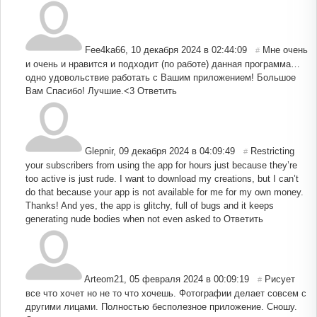
Fee4ka66
,
10 декабря 2024 в 02:44:09
Мне очень
#
и очень и нравится и подходит (по работе) данная программа…
одно удовольствие работать с Вашим приложением! Большое
Вам Спасибо! Лучшие.<3
Ответить
Glepnir
,
09 декабря 2024 в 04:09:49
Restricting
#
your subscribers from using the app for hours just because they’re
too active is just rude. I want to download my creations, but I can’t
do that because your app is not available for me for my own money.
Thanks! And yes, the app is glitchy, full of bugs and it keeps
generating nude bodies when not even asked to
Ответить
Arteom21
,
05 февраля 2024 в 00:09:19
Рисует
#
все что хочет но не то что хочешь. Фотографии делает совсем с
другими лицами. Полностью бесполезное приложение. Сношу.