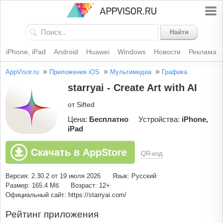
Найти
iPhone, iPad
Android
Huawei
Windows
Новости
Реклама
»
»
»
AppVisor.ru
Приложения iOS
Мультимедиа
Графика
starryai - Create Art with AI
от Sifted
Цена:
Бесплатно
Устройства:
iPhone,
iPad
Скачать в AppStore
QR-код
Версия: 2.30.2 от 19 июля 2026
Язык: Русский
Размер: 165.4 Мб
Возраст: 12+
Официальный сайт: https://starryai.com/
Рейтинг приложения