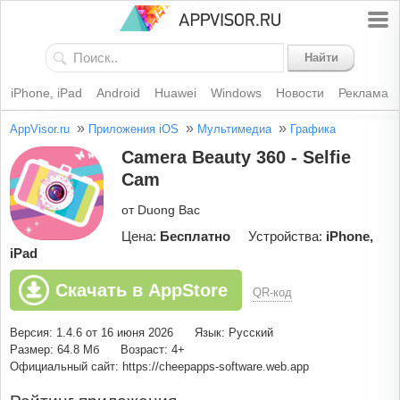
Найти
iPhone, iPad
Android
Huawei
Windows
Новости
Реклама
»
»
»
AppVisor.ru
Приложения iOS
Мультимедиа
Графика
Camera Beauty 360 - Selfie
Cam
от Duong Bac
Цена:
Бесплатно
Устройства:
iPhone,
iPad
Скачать в AppStore
QR-код
Версия: 1.4.6 от 16 июня 2026
Язык: Русский
Размер: 64.8 Мб
Возраст: 4+
Официальный сайт: https://cheepapps-software.web.app