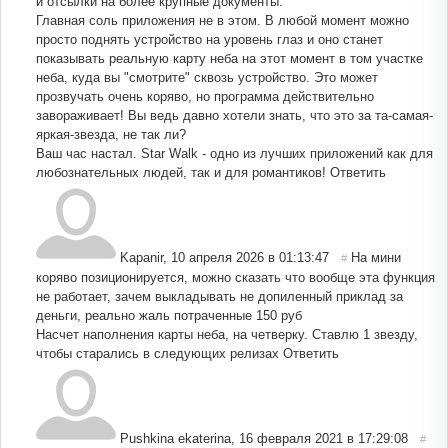
и отсылки на более крупные документы.
Главная соль приложения не в этом. В любой момент можно
просто поднять устройство на уровень глаз и оно станет
показывать реальную карту неба на этот момент в том участке
неба, куда вы "смотрите" сквозь устройство. Это может
прозвучать очень коряво, но программа действительно
завораживает! Вы ведь давно хотели знать, что это за та-самая-
яркая-звезда, не так ли?
Ваш час настал. Star Walk - одно из лучших приложений как для
любознательных людей, так и для романтиков!
Ответить
Kapanir
,
10 апреля 2026 в 01:13:47
На мини
#
коряво позиционируется, можно сказать что вообще эта функция
не работает, зачем выкладывать не допиленный приклад за
деньги, реально жаль потраченные 150 руб
Насчет наполнения карты неба, на четверку. Ставлю 1 звезду,
чтобы старались в следующих релизах
Ответить
Pushkina ekaterina
,
16 февраля 2021 в 17:29:08
#