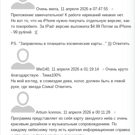
Очень мила
,
11 апреля 2026 в 07:47:55
#
Приложение замечательное! К работе нареканий никаких нет.
Но вот то, что на iPhone нужно покупать отдельную версию, как-
то покоробило. За IPad- версию выложила $4.99 Потом за iPhone
- 99 рублей. :((
PS. "Заправлены в планшеты космические карты..." )))
Ответить
Wel140
,
11 апреля 2026 в 01:19:14
Очень круто
#
благодарствую . Тема100%
На мой взгляд, в созвездии дева, колос должен быть в левой
руке, где звезда Спика!
Ответить
Artium konnov
,
11 апреля 2026 в 00:11:28
#
Программа представляет из себя карту звездного неба с очень
красивым дизайном и музыкальным сопровождением. По
каждому небесному телу есть краткая информационная справка