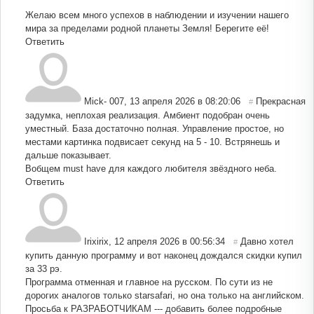
Желаю всем много успехов в наблюдении и изучении нашего
мира за пределами родной планеты Земля! Берегите её!
Ответить
Mick- 007
,
13 апреля 2026 в 08:20:06
Прекрасная
#
задумка, неплохая реализация. Амбиент подобран очень
уместный. База достаточно полная. Управление простое, но
местами картинка подвисает секунд на 5 - 10. Встрянешь и
дальше показывает.
Вобщем must have для каждого любителя звёздного неба.
Ответить
Irixirix
,
12 апреля 2026 в 00:56:34
Давно хотел
#
купить данную программу и вот наконец дождался скидки купил
за 33 рэ.
Программа отменная и главное на русском. По сути из не
дорогих аналогов только starsafari, но она только на английском.
Просьба к РАЗРАБОТЧИКАМ --- добавить более подробные