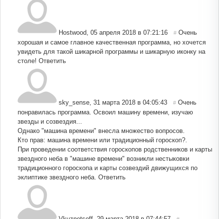
Hostwood
,
05 апреля 2018 в 07:21:16
Очень
#
хорошая и самое главное качественная программа, но хочется
увидеть для такой шикарной программы и шикарную иконку на
столе!
Ответить
sky_sense
,
31 марта 2018 в 04:05:43
Очень
#
понравилась программа. Освоил машину времени, изучаю
звезды и созвездия...
Однако "машина времени" внесла множество вопросов.
Кто прав: машина времени или традиционный гороскоп?.
При проведении соответствия гороскопов родственников и карты
звездного неба в "машине времени" возникли нестыковки
традиционного гороскопа и карты созвездий движущихся по
эклиптике звездного неба.
Ответить
Vkuznetsoff
,
29 марта 2018 в 07:44:57