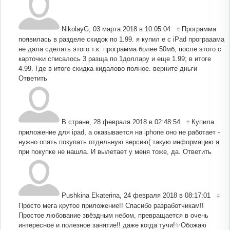
NikolayG
,
03 марта 2018 в 10:05:04
Программа
#
появилась в разделе скидок по 1.99. я купил е с iPad програаама
не дала сделать этого т.к. программа более 50мб, после этого с
карточки списалось 3 разща по 1доллару и еще 1.99; в итоге
4.99. Где в итоге скидка кидалово полное. верните дньги
Ответить
В стране
,
28 февраля 2018 в 02:48:54
Купила
#
приложение для ipad, а оказывается на iphone оно не работает -
нужно опять покупать отдельную версию( такую информацию я
при покупке не нашла. И вылетает у меня тоже, да.
Ответить
Pushkina Ekaterina
,
24 февраля 2018 в 08:17:01
#
Просто мега крутое приложение!! Спасибо разработчикам!!
Простое любование звёздным небом, превращается в очень
интересное и полезное занятие!! даже когда тучи!✨Обожаю