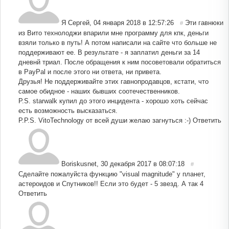
Я Сергей
,
04 января 2018 в 12:57:26
Эти гавнюки
#
из Вито технолоджи впарили мне программу для кпк, деньги
взяли только в путь! А потом написали на сайте что больше не
поддерживают ее. В результате - я заплатил деньги за 14
дневнй триал. После обращения к ним посоветовали обратиться
в PayPal и после этого ни ответа, ни привета.
Друзья! Не поддерживайте этих гавнопродавцов, кстати, что
самое обидное - наших бывших соотечественников.
P.S. starwalk купил до этого инцидента - хорошо хоть сейчас
есть возможность высказаться.
P.P.S. VitoTechnology от всей души желаю загнуться :-)
Ответить
Boriskusnet
,
30 декабря 2017 в 08:07:18
#
Сделайте пожалуйста функцию "visual magnitude" у планет,
астероидов и Спутников!! Если это будет - 5 звезд. А так 4
Ответить