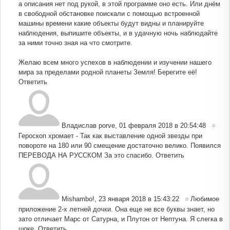
а описания нет под рукой, в этой программе оно есть. Или днём
в свободной обстановке поискали с помощью встроенной
машины времени какие объекты будут видны и планируйте
наблюдения, выпишите объекты, и в удачную ночь наблюдайте
за ними точно зная на что смотрите.
Желаю всем много успехов в наблюдении и изучении нашего
мира за пределами родной планеты Земля! Берегите её!
Ответить
Владислав porve
,
01 февраля 2018 в 20:54:48
#
Героскоп хромает - Так как выставление одной звезды при
повороте на 180 или 90 смещение достаточно велико. Появился
ПЕРЕВОДА НА РУССКОМ За это спасибо.
Ответить
Mishambo!
,
23 января 2018 в 15:43:22
Любимое
#
приложение 2-х летней дочки. Она еще не все буквы знает, но
зато отличает Марс от Сатурна, и Плутон от Нептуна. Я слегка в
шоке.
Ответить