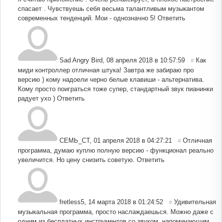
спасает . Чувствуешь себя весьма талантливым музыкантом
современных тенденций. Мои - однозначно 5!
Ответить
Sad Angry Bird
,
08 апреля 2018 в 10:57:59
Как
#
миди контроллер отличная штука! Завтра же забираю про
версию ) кому надоели черно белые клавиши - альтернатива.
Кому просто поиграться тоже супер, стандартный звук пианинки
радует ухо )
Ответить
СЕМЬ_СТ
,
01 апреля 2018 в 04:27:21
Отличная
#
программа, думаю куплю полную версию - функционал реально
увеличится. Но цену снизить советую.
Ответить
fretless5
,
14 марта 2018 в 01:24:52
Удивительная
#
музыкальная программа, просто наслаждаешься. Можно даже с
одним из бесплатных инструментов со звуком, напоминающим