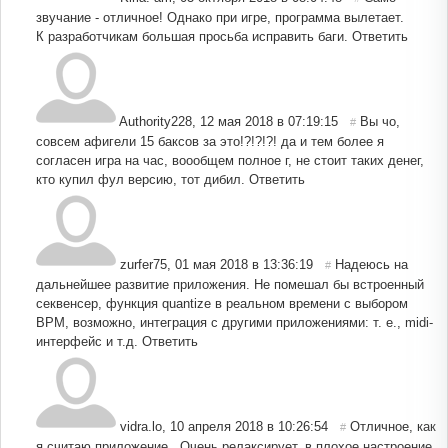
звучание - отличное! Однако при игре, программа вылетает.
К разработчикам большая просьба исправить баги.
Ответить
Authority228
,
12 мая 2018 в 07:19:15
Вы чо,
#
совсем афигели 15 баксов за это!?!?!?! да и тем более я
согласен игра на час, воообщем полное г, не стоит таких денег,
кто купил фул версию, тот дибил.
Ответить
zurfer75
,
01 мая 2018 в 13:36:19
Надеюсь на
#
дальнейшее развитие приложения. Не помешал бы встроенный
секвенсер, функция quantize в реальном времени с выбором
BPM, возможно, интеграция с другими приложениями: т. е., midi-
интерфейс и т.д.
Ответить
vidra.lo
,
10 апреля 2018 в 10:26:54
Отличное, как
#
я считаю приложение . Очень релаксирует, в плохое настроение