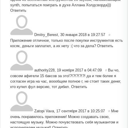
synth, попытаться поиграть в духе Аллана Холдсворда)))
Ответить
Dmitry_Berest
,
30 января 2018 в 19:27:57
#
Приложение отличное, только после покупки инструментов есть
косяк, деньги заплатил, а их нету :( что за дела?
Ответить
authority228
,
19 ноября 2017 в 04:47:09
Вы чо,
#
совсем афигели 15 баксов за это!?!?!?!?!?! да и тем более я
согласен игра на час, воообщем полное г, не стоит таких денег,
кто купил фул версию, тот дибил.
Ответить
Zatopi Vava
,
17 сентября 2017 в 10:25:07
Мне
#
очень понравилось приложение! Можно создавать свою,
настоящую музыку. Можно почувствовать себя музыкантом и
исполнителем музыки!!
Ответить