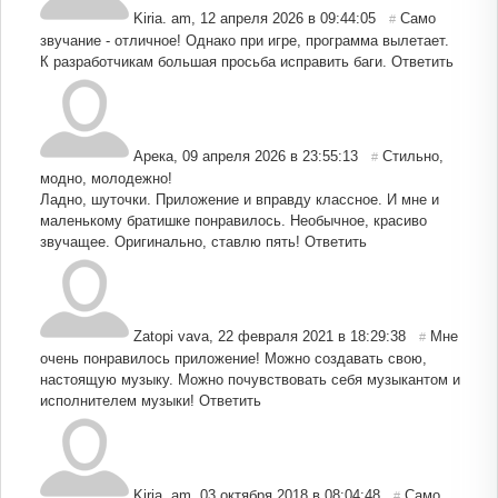
Kiria. am
,
12 апреля 2026 в 09:44:05
Само
#
звучание - отличное! Однако при игре, программа вылетает.
К разработчикам большая просьба исправить баги.
Ответить
Арека
,
09 апреля 2026 в 23:55:13
Стильно,
#
модно, молодежно!
Ладно, шуточки. Приложение и вправду классное. И мне и
маленькому братишке понравилось. Необычное, красиво
звучащее. Оригинально, ставлю пять!
Ответить
Zatopi vava
,
22 февраля 2021 в 18:29:38
Мне
#
очень понравилось приложение! Можно создавать свою,
настоящую музыку. Можно почувствовать себя музыкантом и
исполнителем музыки!
Ответить
Kiria. am
,
03 октября 2018 в 08:04:48
Само
#