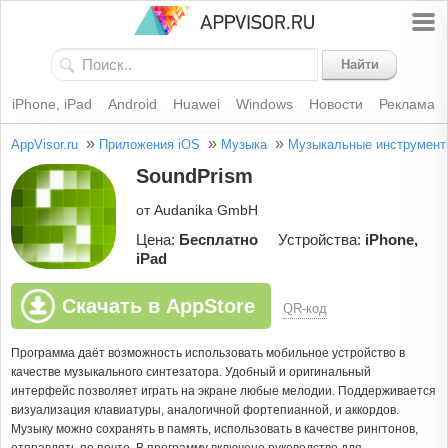
Найти
iPhone, iPad
Android
Huawei
Windows
Новости
Реклама
»
»
»
AppVisor.ru
Приложения iOS
Музыка
Музыкальные инструмент
SoundPrism
от Audanika GmbH
Цена:
Бесплатно
Устройства:
iPhone,
iPad
Скачать в AppStore
QR-код
Программа даёт возможность использовать мобильное устройство в
качестве музыкального синтезатора. Удобный и оригинальный
интерфейс позволяет играть на экране любые мелодии. Поддерживается
визуализация клавиатуры, аналогичной фортепианной, и аккордов.
Музыку можно сохранять в память, использовать в качестве рингтонов,