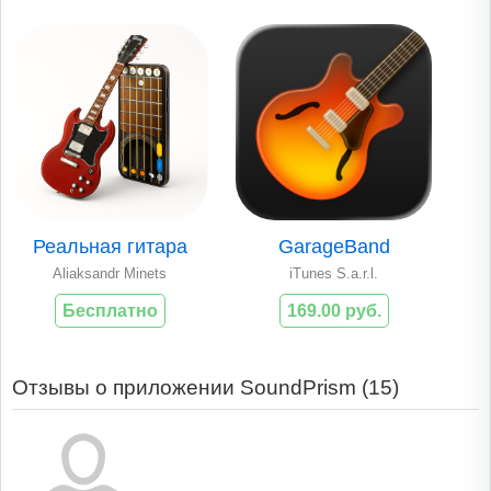
Реальная гитара
GarageBand
Aliaksandr Minets
iTunes S.a.r.l.
Бесплатно
169.00 руб.
Отзывы о приложении SoundPrism (
15
)