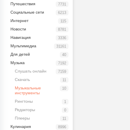
Путешествия
7731
Социальные сети
6213
Интернет
115
Новости
8781
Навигация
3336
Мультимедиа
31161
Для детей
40
Музыка
7192
Слушать онлайн
7159
Скачать
11
Музыкальные
10
инструменты
Рингтоны
1
Редакторы
0
Плееры
11
Кулинария
8996