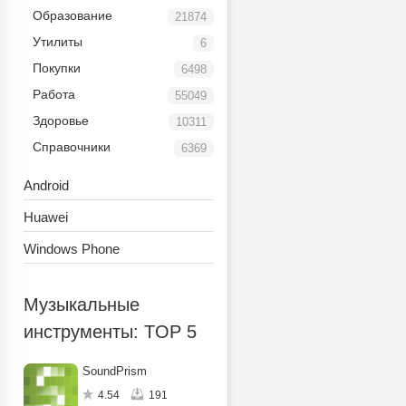
Образование
21874
Утилиты
6
Покупки
6498
Работа
55049
Здоровье
10311
Справочники
6369
Android
Huawei
Windows Phone
Музыкальные
инструменты: TOP 5
SoundPrism
4.54
191