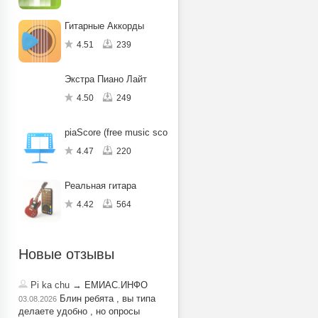
Гитарные Аккорды
4.51
239
Экстра Пиано Лайт
4.50
249
piaScore (free music score viewer)
4.47
220
Реальная гитара
4.42
564
Новые отзывы
Pi ka chu
→ ЕМИАС.ИНФО
Блин ребята , вы типа
03.08.2026
делаете удобно , но опросы