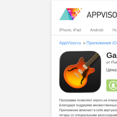
iPhone, iPad
Android
Hu
AppVisor.ru
»
Приложения iO
Ga
от ITun
Цена
Программа позволяет играть на план
Благодаря поддержке множественных 
Приложение включает в себя виртуал
гитары со специальными аксессуарами