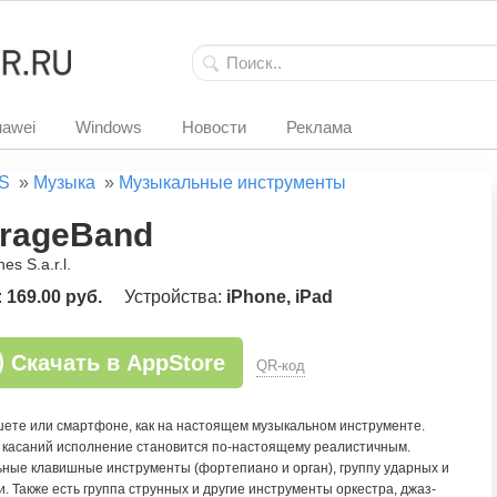
awei
Windows
Новости
Реклама
S
»
Музыка
»
Музыкальные инструменты
rageBand
es S.a.r.l.
:
169.00 руб.
Устройства:
iPhone, iPad
Скачать в AppStore
QR-код
шете или смартфоне, как на настоящем музыкальном инструменте.
касаний исполнение становится по-настоящему реалистичным.
ьные клавишные инструменты (фортепиано и орган), группу ударных и
. Также есть группа струнных и другие инструменты оркестра, джаз-