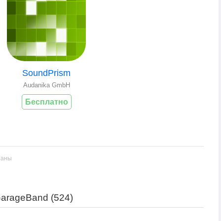
SoundPrism
Audanika GmbH
Бесплатно
заны
arageBand (
524
)