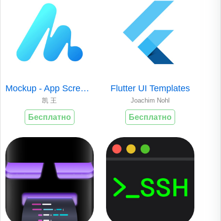
Mockup - App Screenshot Design
Flutter UI Templates
凯 王
Joachim Nohl
Бесплатно
Бесплатно