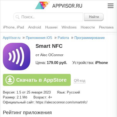
Найти
iPhone, iPad
Android
Huawei
Windows
Новости
Реклама
»
»
»
AppVisor.ru
Приложения iOS
Работа
Программирование
Smart NFC
от Alec OConnor
Цена:
179.00 руб.
Устройства:
iPhone
Скачать в AppStore
QR-код
Версия: 1.5 от 25 января 2023
Язык: Русский
Размер: 2.1 Мб
Возраст: 4+
Официальный сайт: https://alecoconnor.com/smartnfc/
Рейтинг приложения