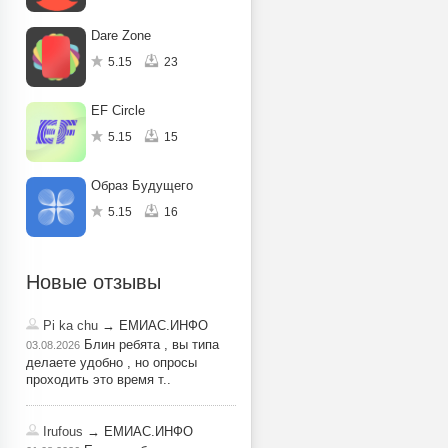
Dare Zone
5.15
23
EF Circle
5.15
15
Образ Будущего
5.15
16
Новые отзывы
Pi ka chu
→ ЕМИАС.ИНФО
Блин ребята , вы типа
03.08.2026
делаете удобно , но опросы
проходить это время т..
Irufous
→ ЕМИАС.ИНФО