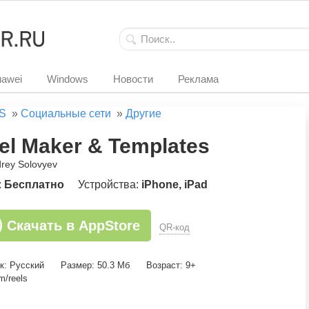
awei
Windows
Новости
Реклама
S
»
Социальные сети
»
Другие
el Maker & Templates
drey Solovyev
:
Бесплатно
Устройства:
iPhone, iPad
Скачать в AppStore
QR-код
к: Русский
Размер: 50.3 Мб
Возраст: 9+
m/reels