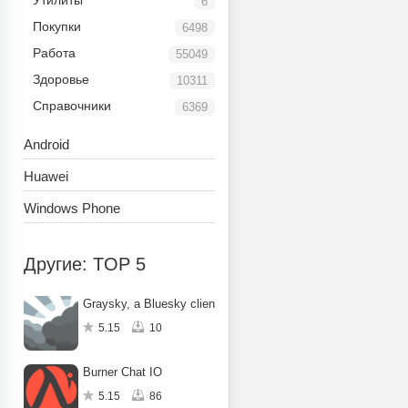
Утилиты
6
Покупки
6498
Работа
55049
Здоровье
10311
Справочники
6369
Android
Huawei
Windows Phone
Другие: TOP 5
Graysky, a Bluesky client
5.15
10
Burner Chat IO
5.15
86