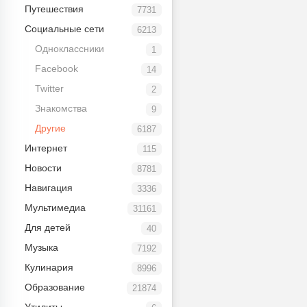
Путешествия
7731
Социальные сети
6213
Одноклассники
1
Facebook
14
Twitter
2
Знакомства
9
Другие
6187
Интернет
115
Новости
8781
Навигация
3336
Мультимедиа
31161
Для детей
40
Музыка
7192
Кулинария
8996
Образование
21874