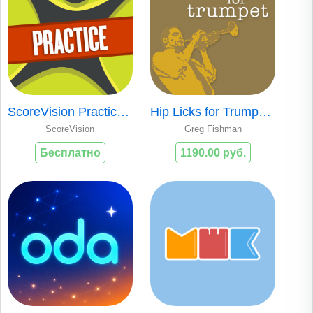
ScoreVision Practice FB
Hip Licks for Trumpet (V1)
ScoreVision
Greg Fishman
Бесплатно
1190.00 руб.