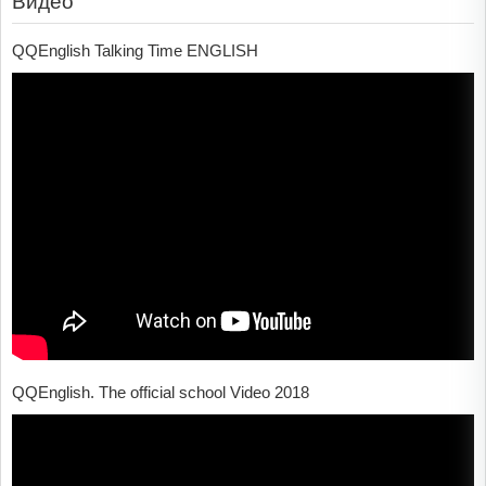
Видео
QQEnglish Talking Time ENGLISH
QQEnglish. The official school Video 2018