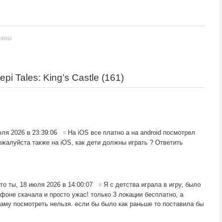
заны
 Tales: King’s Castle (
161
)
ля 2026 в 23:39:06
На iOS все платно а на android посмотрел
#
ожалуйста также на iOS, как дети должны играть ?
Ответить
кто ты
,
18 июля 2026 в 14:00:07
Я с детства играла в игру, было
#
фоне скачала и просто ужас! только 3 локации бесплатно, а
ламу посмотреть нельзя. если бы было как раньше то поставила бы