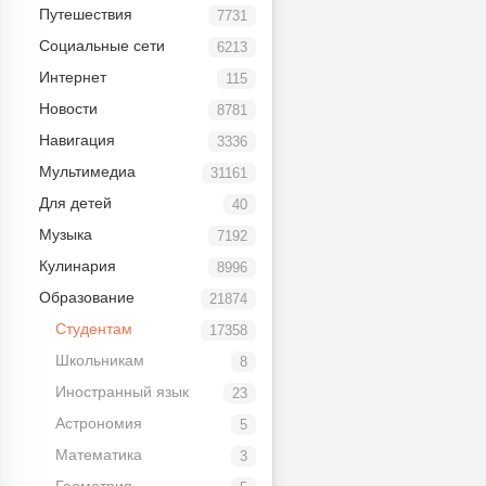
Путешествия
7731
Социальные сети
6213
Интернет
115
Новости
8781
Навигация
3336
Мультимедиа
31161
Для детей
40
Музыка
7192
Кулинария
8996
Образование
21874
Студентам
17358
Школьникам
8
Иностранный язык
23
Астрономия
5
Математика
3