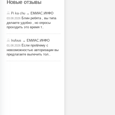
Новые отзывы
Pi ka chu
→ ЕМИАС.ИНФО
Блин ребята , вы типа
03.08.2026
делаете удобно , но опросы
проходить это время т..
Irufous
→ ЕМИАС.ИНФО
Если проблему с
01.08.2026
невозможностью авторизации вы
предлагаете вылечить тол..