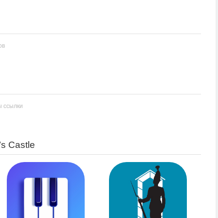
ов
ы ссылки
’s Castle