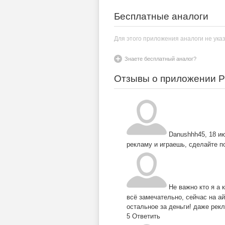
Бесплатные аналоги
Для этого приложения аналоги не ука
Знаете бесплатный аналог?
Отзывы о приложении Pepi
Danushhh45
,
18 ию
рекламу и играешь, сделайте п
Не важно кто я а 
всё замечательно, сейчас на ай
остальное за деньги! даже рек
5
Ответить