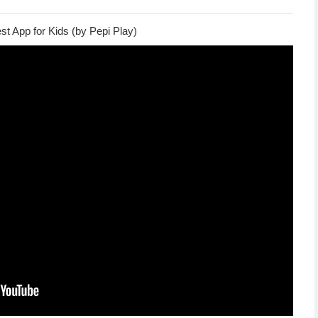
st App for Kids (by Pepi Play)