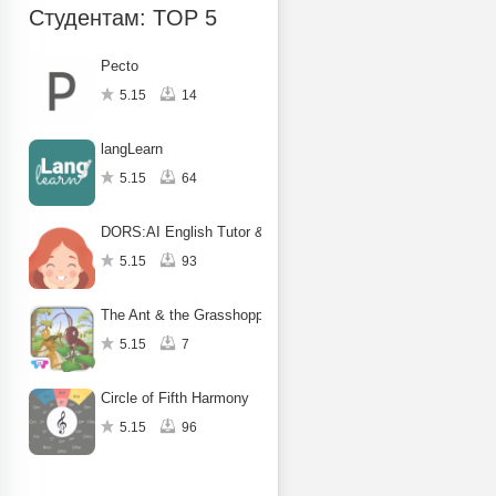
Студентам: TOP 5
Pecto
5.15
14
langLearn
5.15
64
DORS:AI English Tutor & Beyond
5.15
93
The Ant & the Grasshopper
5.15
7
Circle of Fifth Harmony
5.15
96