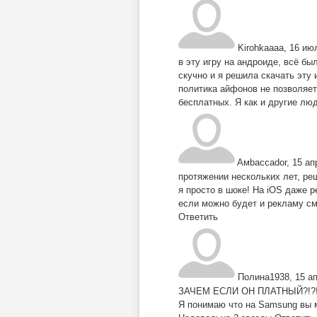
Kirohkaaaa
,
16 июл
в эту игру на андроиде, всё б
скучно и я решила скачать эту 
политика айфонов не позволяет
бесплатных. Я как и другие лю
Aмbaссador
,
15 ап
протяжении нескольких лет, реш
я просто в шоке! На iOS даже р
если можно будет и рекламу смо
Ответить
Полина1938
,
15 а
ЗАЧЕМ ЕСЛИ ОН ПЛАТНЫЙ?!?!
Я понимаю что на Samsung вы м