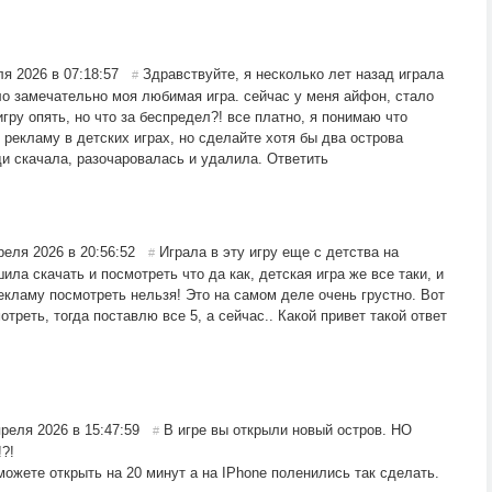
я 2026 в 07:18:57
Здравствуйте, я несколько лет назад играла
#
ыло замечательно моя любимая игра. сейчас у меня айфон, стало
игру опять, но что за беспредел?! все платно, я понимаю что
 рекламу в детских играх, но сделайте хотя бы два острова
ди скачала, разочаровалась и удалила.
Ответить
реля 2026 в 20:56:52
Играла в эту игру еще с детства на
#
ила скачать и посмотреть что да как, детская игра же все таки, и
екламу посмотреть нельзя! Это на самом деле очень грустно. Вот
треть, тогда поставлю все 5, а сейчас.. Какой привет такой ответ
преля 2026 в 15:47:59
В игре вы открыли новый остров. НО
#
?!
ожете открыть на 20 минут а на IPhone поленились так сделать.