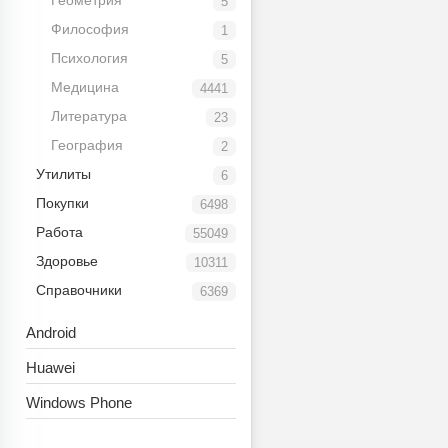
Геометрия
5
Философия
1
Психология
5
Медицина
4441
Литература
23
География
2
Утилиты
6
Покупки
6498
Работа
55049
Здоровье
10311
Справочники
6369
Android
Huawei
Windows Phone