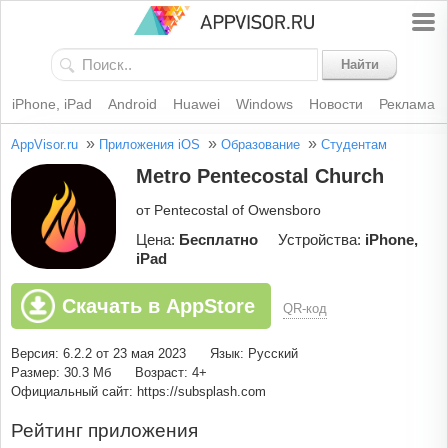
Найти
iPhone, iPad
Android
Huawei
Windows
Новости
Реклама
»
»
»
AppVisor.ru
Приложения iOS
Образование
Студентам
Metro Pentecostal Church
от Pentecostal of Owensboro
Цена:
Бесплатно
Устройства:
iPhone,
iPad
Скачать в AppStore
QR-код
Версия: 6.2.2 от 23 мая 2023
Язык: Русский
Размер: 30.3 Мб
Возраст: 4+
Официальный сайт: https://subsplash.com
Рейтинг приложения