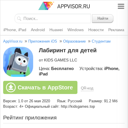
Найти
iPhone, iPad
Android
Huawei
Windows
Новости
Реклама
»
»
»
AppVisor.ru
Приложения iOS
Образование
Студентам
Лабиринт для детей
от KIDS GAMES LLC
Цена:
Бесплатно
Устройства:
iPhone,
iPad
Скачать в AppStore
QR-код
Версия: 1.0 от 26 мая 2020
Язык: Русский
Размер: 91.2 Мб
Возраст: 4+
Официальный сайт: http://kidsgames.top
Рейтинг приложения