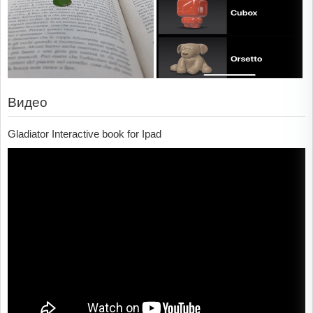
Видео
Gladiator Interactive book for Ipad