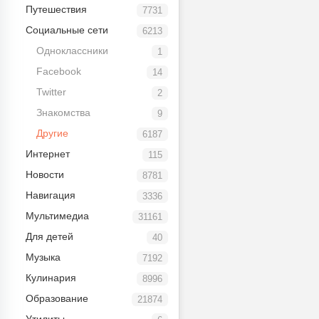
Путешествия
7731
Социальные сети
6213
Одноклассники
1
Facebook
14
Twitter
2
Знакомства
9
Другие
6187
Интернет
115
Новости
8781
Навигация
3336
Мультимедиа
31161
Для детей
40
Музыка
7192
Кулинария
8996
Образование
21874