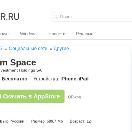
awei
Windows
Новости
Реклама
S
»
Социальные сети
»
Другие
m Space
nvestment Holdings SA
:
Бесплатно
Устройства:
iPhone, iPad
Скачать в AppStore
QR-код
Язык: Русский
Размер: 589.7 Мб
Возраст: 12+