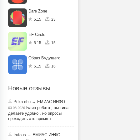
Dare Zone
5.15
23
EF Circle
5.15
15
Образ Будущего
5.15
16
Новые отзывы
Pi ka chu
→ ЕМИАС.ИНФО
Блин ребята , вы типа
03.08.2026
делаете удобно , но опросы
проходить это время т..
Irufous
→ ЕМИАС.ИНФО