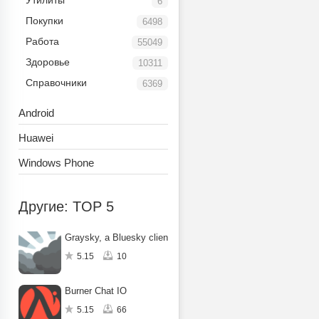
Утилиты
6
Покупки
6498
Работа
55049
Здоровье
10311
Справочники
6369
Android
Huawei
Windows Phone
Другие: TOP 5
Graysky, a Bluesky client
5.15
10
Burner Chat IO
5.15
66