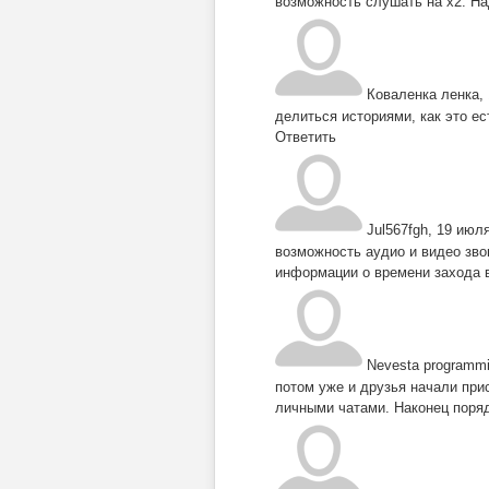
возможность слушать на х2. Н
Коваленка ленка
,
делиться историями, как это е
Ответить
Jul567fgh
,
19 июля
возможность аудио и видео зво
информации о времени захода 
Nevesta programmi
потом уже и друзья начали при
личными чатами. Наконец поряд