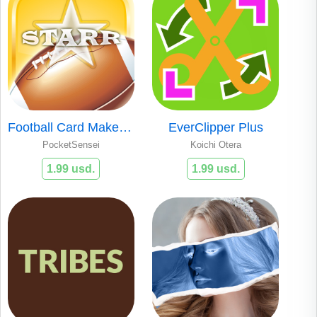
Football Card Maker - Make Your Own Starr Cards
EverClipper Plus
PocketSensei
Koichi Otera
1.99 usd.
1.99 usd.