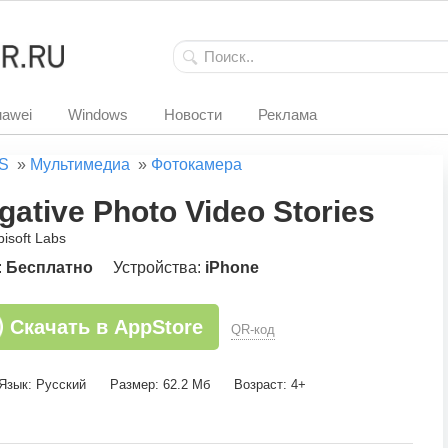
awei
Windows
Новости
Реклама
S
»
Мультимедиа
»
Фотокамера
gative Photo Video Stories
isoft Labs
:
Бесплатно
Устройства:
iPhone
Скачать в AppStore
QR-код
Язык: Русский
Размер: 62.2 Мб
Возраст: 4+