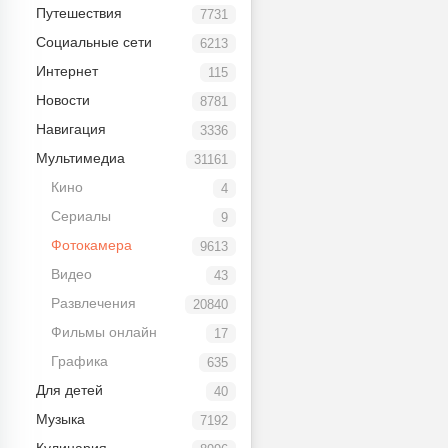
Путешествия
7731
Социальные сети
6213
Интернет
115
Новости
8781
Навигация
3336
Мультимедиа
31161
Кино
4
Сериалы
9
Фотокамера
9613
Видео
43
Развлечения
20840
Фильмы онлайн
17
Графика
635
Для детей
40
Музыка
7192