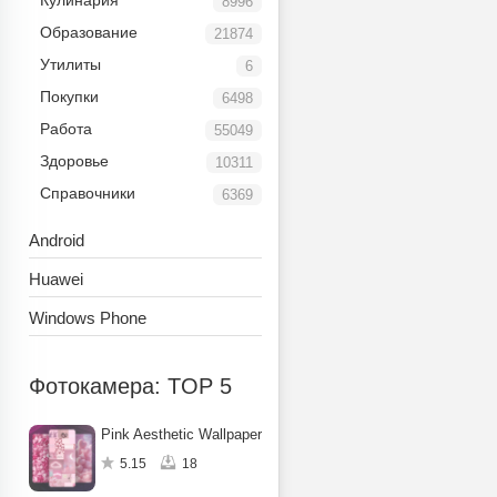
Кулинария
8996
Образование
21874
Утилиты
6
Покупки
6498
Работа
55049
Здоровье
10311
Справочники
6369
Android
Huawei
Windows Phone
Фотокамера: TOP 5
Pink Aesthetic Wallpapers 4K
5.15
18