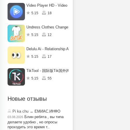
Video Player HD - Video Editor
5.15
18
Undress Clothes Changer Outlix
5.15
12
Delulu Ai - Relationship App
5.15
17
TikTool - 国际版Tik国外跨境电商工具
5.15
55
Новые отзывы
Pi ka chu
→ ЕМИАС.ИНФО
Блин ребята , вы типа
03.08.2026
делаете удобно , но опросы
проходить это время т..