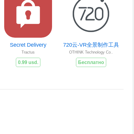
Secret Delivery
720云-VR全景制作工具
Tractus
OTHINK Technology Co..
0.99 usd.
Бесплатно