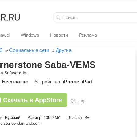
awei
Windows
Новости
Реклама
S
»
Социальные сети
»
Другие
rnerstone Saba-VEMS
a Software Inc.
:
Бесплатно
Устройства:
iPhone, iPad
Скачать в AppStore
QR-код
к: Русский
Размер: 108.9 Мб
Возраст: 4+
nerstoneondemand.com