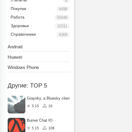
Утилиты
6
Покупки
6498
Работа
55049
Здоровье
10311
Справочники
6369
Android
Huawei
Windows Phone
Другие: TOP 5
Graysky, a Bluesky client
5.15
10
Burner Chat IO
5.15
108