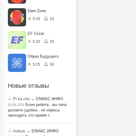
Dare Zone
5.15
23
EF Circle
5.15
15
Образ Будущего
5.15
16
Новые отзывы
Pi ka chu
→ ЕМИАС.ИНФО
Блин ребята , вы типа
03.08.2026
делаете удобно , но опросы
проходить это время т..
Irufous
→ ЕМИАС.ИНФО