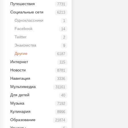
Путешествия
7731
Социальные сети
6213
Одноклассники
1
Facebook
14
Twitter
2
Знакомства
9
Другие
6187
Интернет
115
Новости
8781
Навигация
3336
Мультимедиа
31161
Для детей
40
Музыка
7192
Кулинария
8996
Образование
21874