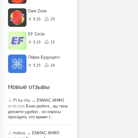
Dare Zone
5.15
23
EF Circle
5.15
15
Образ Будущего
5.15
16
Новые отзывы
Pi ka chu
→ ЕМИАС.ИНФО
Блин ребята , вы типа
03.08.2026
делаете удобно , но опросы
проходить это время т..
Irufous
→ ЕМИАС.ИНФО