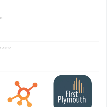
ов
ы ссылки