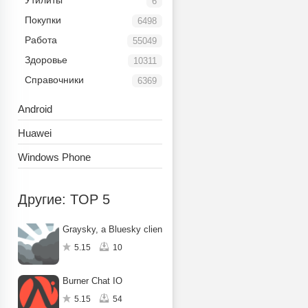
Утилиты
6
Покупки
6498
Работа
55049
Здоровье
10311
Справочники
6369
Android
Huawei
Windows Phone
Другие: TOP 5
Graysky, a Bluesky client
5.15
10
Burner Chat IO
5.15
54