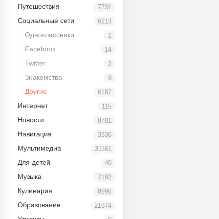
Путешествия
7731
Социальные сети
6213
Одноклассники
1
Facebook
14
Twitter
2
Знакомства
9
Другие
6187
Интернет
115
Новости
8781
Навигация
3336
Мультимедиа
31161
Для детей
40
Музыка
7192
Кулинария
8996
Образование
21874