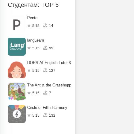
Студентам: TOP 5
Pecto
5.15
14
langLearn
5.15
99
DORS:AI English Tutor & Beyond
5.15
127
The Ant & the Grasshopper
5.15
7
Circle of Fifth Harmony
5.15
132