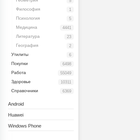
Геометрия
5
Философия
1
Психология
5
Медицина
4441
Литература
23
География
2
Утилиты
6
Покупки
6498
Работа
55049
Здоровье
10311
Справочники
6369
Android
Huawei
Windows Phone