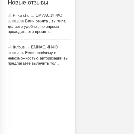
Новые отзывы
Pi ka chu
→ ЕМИАС.ИНФО
Блин ребята , вы типа
03.08.2026
делаете удобно , но опросы
проходить это время т..
Irufous
→ ЕМИАС.ИНФО
Если проблему с
01.08.2026
невозможностью авторизации вы
предлагаете вылечить тол..