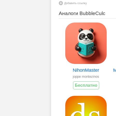
Добавить ссылку
Аналоги BubbleCulc
NihonMaster
joppe montezinos
Бесплатно