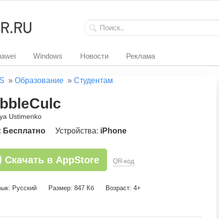
awei
Windows
Новости
Реклама
S
»
Образование
»
Студентам
bbleCulc
iya Ustimenko
:
Бесплатно
Устройства:
iPhone
Скачать в AppStore
QR-код
зык: Русский
Размер: 847 Кб
Возраст: 4+