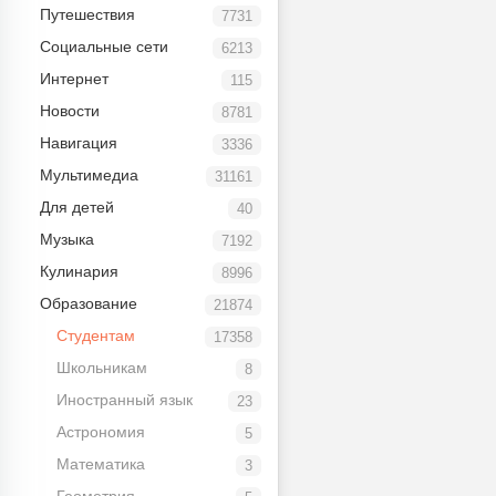
Путешествия
7731
Социальные сети
6213
Интернет
115
Новости
8781
Навигация
3336
Мультимедиа
31161
Для детей
40
Музыка
7192
Кулинария
8996
Образование
21874
Студентам
17358
Школьникам
8
Иностранный язык
23
Астрономия
5
Математика
3