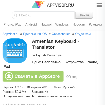
Найти
iPhone, iPad
Android
Huawei
Windows
Новости
Реклама
»
»
»
AppVisor.ru
Приложения iOS
Образование
Студентам
Armenian Keyboard -
Translator
от Piyush Parsaniya
Цена:
Бесплатно
Устройства:
iPhone,
iPad
Скачать в AppStore
QR-код
Версия: 1.2.1 от 10 апреля 2026
Язык: Русский
Размер: 50.3 Мб
Возраст: 4+
Официальный сайт: http://www.shinetechnolab.com