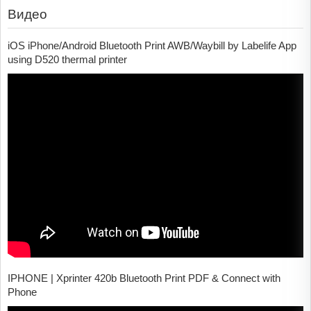
Видео
iOS iPhone/Android Bluetooth Print AWB/Waybill by Labelife App
using D520 thermal printer
IPHONE | Xprinter 420b Bluetooth Print PDF & Connect with
Phone