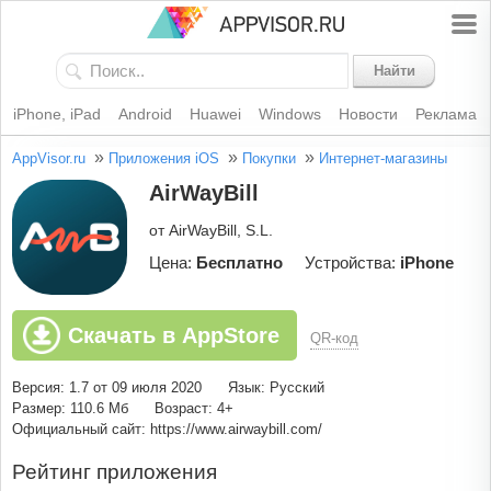
Найти
iPhone, iPad
Android
Huawei
Windows
Новости
Реклама
»
»
»
AppVisor.ru
Приложения iOS
Покупки
Интернет-магазины
AirWayBill
от AirWayBill, S.L.
Цена:
Бесплатно
Устройства:
iPhone
Скачать в AppStore
QR-код
Версия: 1.7 от 09 июля 2020
Язык: Русский
Размер: 110.6 Мб
Возраст: 4+
Официальный сайт: https://www.airwaybill.com/
Рейтинг приложения