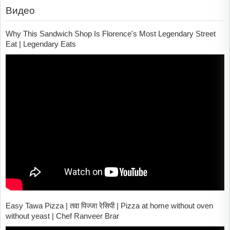
Видео
Why This Sandwich Shop Is Florence's Most Legendary Street
Eat | Legendary Eats
Easy Tawa Pizza | तवा पिज्जा रेसिपी | Pizza at home without oven
without yeast | Chef Ranveer Brar