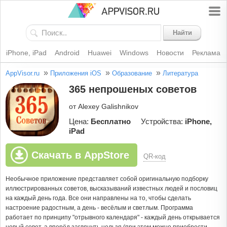
Найти
iPhone, iPad
Android
Huawei
Windows
Новости
Реклама
»
»
»
AppVisor.ru
Приложения iOS
Образование
Литература
365 непрошеных советов
от Alexey Galishnikov
Цена:
Бесплатно
Устройства:
iPhone,
iPad
Скачать в AppStore
QR-код
Необычное приложение представляет собой оригинальную подборку
иллюстрированных советов, высказываний известных людей и пословиц
на каждый день года. Все они направлены на то, чтобы сделать
настроение радостным, а день - весёлым и светлым. Программа
работает по принципу "отрывного календаря" - каждый день открывается