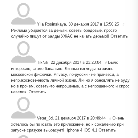
Ylia Rosinskaya
,
30 декабря 2017 в 15:56:25
#
Реклама убирается за деньги, советы бредовые, просто
случайно пишут от балды УЖАС не качать дерьмо!!
Ответить
TikNik
,
22 декабря 2017 в 23:20:04
Было
#
интересно, стало банально. Личные взгляды на жизнь
московской фифочки. Privacy, по-русски - не прайвеси, а
неприкосновенность личной жизни. Лично я обновлять не буду,
но в прочем, советы-то непрошеные, а с непрошенного и спрос
невелик.
Ответить
Veter_3d
,
21 декабря 2017 в 20:49:44
Очень
#
хотелось бы по юзать это приложение, но к сожалению при
запуске сразуже выбрасует!! Iphone 4 IOS 4.1
Ответить