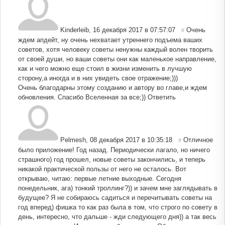
Kinderleib
,
16 декабря 2017 в 07:57:07
Очень
#
ждем апдейт, ну очень нехватает утреннего подъема ваших
советов, хотя человеку советы ненужны каждый волен творить
от своей души, но ваши советы они как маленькое направление,
как и чего можно еще стоил в жизни изменить в лучшую
сторону,а иногда и в них увидеть свое отражение;)))
Очень благодарны этому созданию и автору во главе,и ждем
обновления. Спасибо Вселенная за все;))
Ответить
Pelmesh
,
08 декабря 2017 в 10:35:18
Отличное
#
было приложение! Год назад. Периодически лагало, но ничего
страшного) год прошел, новые советы закончились, и теперь
никакой практической пользы от него не осталось. Вот
открываю, читаю: первые летние выходные. Сегодня
понедельник, ага) тонкий троллинг?)) и зачем мне заглядывать в
будущее? Я не собираюсь садиться и перечитывать советы на
год вперед) фишка то как раз была в том, что строго по совету в
день, интересно, что дальше - жди следующего дня)) а так весь