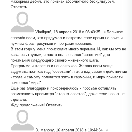
мажорный дебил, это признак абсолютного бескультурья.
Ответить
Vladigor6
,
18 апреля 2018 в 08:49:35
Большое
#
спасибо всем, кто придумал и потратил свое время на поиски
нужных фраз, рисунков и программирование.
В этом году у меня происходит много перемен. И, как бы это не
казалось глупым, я часто пользовался "советами" для
понимания следующего своего жизненного шага.
Программа интересна и ненавязчиаа. Желаю всем чаще
задумываться как над "советами", так и над своими действиями
- тогда и самому получится жить в гармонии, и миру принести
немножко "мира".
Еще раз благодарю и присоеденяюсь к просьбе оставлять
возможность просмотра "старых советов", даже если новых не
сделали.
Жду продолжения!
Ответить
D. Mahony
,
16 апреля 2018 в 19:44:34
#