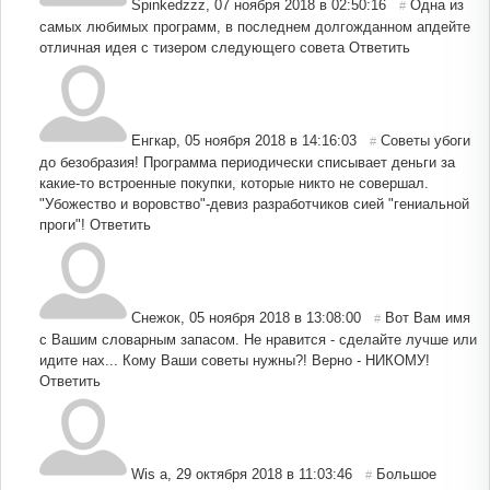
Spinkedzzz
,
07 ноября 2018 в 02:50:16
Одна из
#
самых любимых программ, в последнем долгожданном апдейте
отличная идея с тизером следующего совета
Ответить
Енгкар
,
05 ноября 2018 в 14:16:03
Советы убоги
#
до безобразия! Программа периодически списывает деньги за
какие-то встроенные покупки, которые никто не совершал.
"Убожество и воровство"-девиз разработчиков сией "гениальной
проги"!
Ответить
Снежок
,
05 ноября 2018 в 13:08:00
Вот Вам имя
#
с Вашим словарным запасом. Не нравится - сделайте лучше или
идите нах... Кому Ваши советы нужны?! Верно - НИКОМУ!
Ответить
Wis a
,
29 октября 2018 в 11:03:46
Большое
#