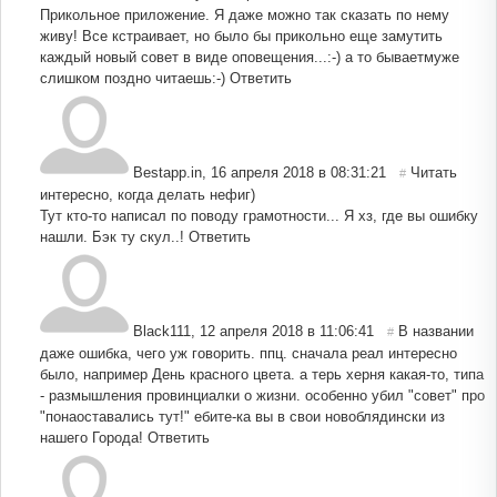
Прикольное приложение. Я даже можно так сказать по нему
живу! Все кстраивает, но было бы прикольно еще замутить
каждый новый совет в виде оповещения...:-) а то бываетмуже
слишком поздно читаешь:-)
Ответить
Bestapp.in
,
16 апреля 2018 в 08:31:21
Читать
#
интересно, когда делать нефиг)
Тут кто-то написал по поводу грамотности... Я хз, где вы ошибку
нашли. Бэк ту скул..!
Ответить
Black111
,
12 апреля 2018 в 11:06:41
В названии
#
даже ошибка, чего уж говорить. ппц. сначала реал интересно
было, например День красного цвета. а терь херня какая-то, типа
- размышления провинциалки о жизни. особенно убил "совет" про
"понаоставались тут!" ебите-ка вы в свои новоблядински из
нашего Города!
Ответить