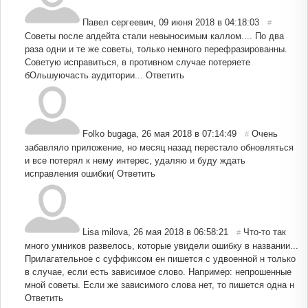
Павел сергеевич
,
09 июня 2018 в 04:18:03
#
Советы после апдейта стали невыносимым каллом.... По два
раза одни и те же советы, только немного перефразированны.
Советую исправиться, в противном случае потеряете
бОльшуючасть аудитории...
Ответить
Folko bugaga
,
26 мая 2018 в 07:14:49
Очень
#
забавляло приложение, но месяц назад перестало обновляться
и все потерял к нему интерес, удаляю и буду ждать
исправления ошибки(
Ответить
Lisa milova
,
26 мая 2018 в 06:58:21
Что-то так
#
много умников развелось, которые увидели ошибку в названии...
Прилагательное с суффиксом ен пишется с удвоенной н только
в случае, если есть зависимое слово. Например: непрошенные
мной советы. Если же зависимого слова нет, то пишется одна н
Ответить