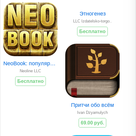
Этногенез
LLC Izdatelsko-torgo..
Бесплатно
NeoBook: популярные электронные и аудио книги
Neoline LLC
Бесплатно
Притчи обо всём
Ivan Dzyamulych
69.00 руб.