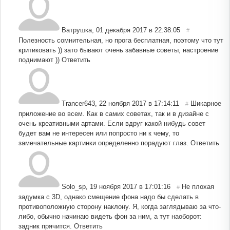
Ватрушка
,
01 декабря 2017 в 22:38:05
#
Полезность сомнительная, но прога бесплатная, поэтому что тут
критиковать )) зато бывают очень забавные советы, настроение
поднимают ))
Ответить
Trancer643
,
22 ноября 2017 в 17:14:11
Шикарное
#
приложение во всем. Как в самих советах, так и в дизайне с
очень креативными артами. Если вдруг какой нибудь совет
будет вам не интересен или попросто ни к чему, то
замечательные картинки определенно порадуют глаз.
Ответить
Solo_sp
,
19 ноября 2017 в 17:01:16
Не плохая
#
задумка с 3D, однако смещение фона надо бы сделать в
противоположную сторону наклону. Я, когда заглядываю за что-
либо, обычно начинаю видеть фон за ним, а тут наоборот:
задник прячится.
Ответить