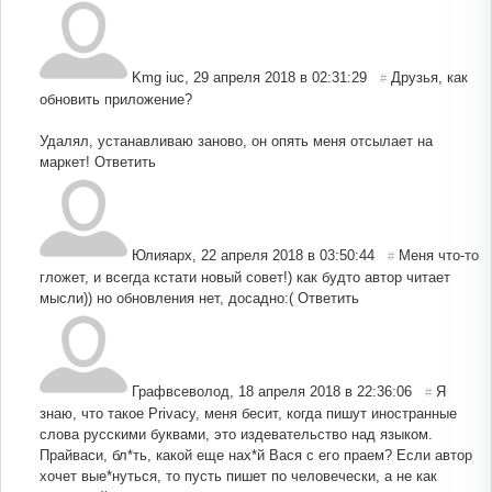
Kmg iuc
,
29 апреля 2018 в 02:31:29
Друзья, как
#
обновить приложение?
Удалял, устанавливаю заново, он опять меня отсылает на
маркет!
Ответить
Юлияарх
,
22 апреля 2018 в 03:50:44
Меня что-то
#
гложет, и всегда кстати новый совет!) как будто автор читает
мысли)) но обновления нет, досадно:(
Ответить
Графвсеволод
,
18 апреля 2018 в 22:36:06
Я
#
знаю, что такое Privacy, меня бесит, когда пишут иностранные
слова русскими буквами, это издевательство над языком.
Прайваси, бл*ть, какой еще нах*й Вася с его праем? Если автор
хочет вые*нуться, то пусть пишет по человечески, а не как