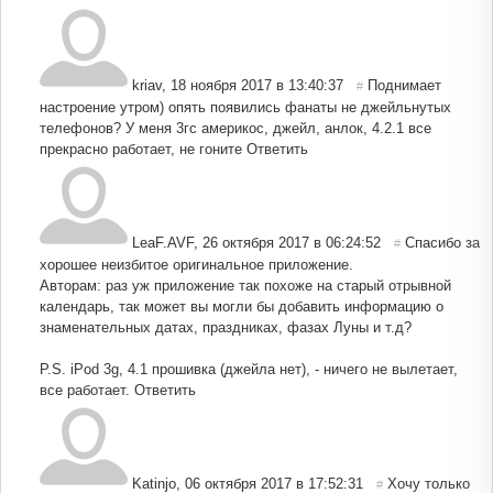
kriav
,
18 ноября 2017 в 13:40:37
Поднимает
#
настроение утром) опять появились фанаты не джейльнутых
телефонов? У меня 3гс америкос, джейл, анлок, 4.2.1 все
прекрасно работает, не гоните
Ответить
LeaF.AVF
,
26 октября 2017 в 06:24:52
Спасибо за
#
хорошее неизбитое оригинальное приложение.
Авторам: раз уж приложение так похоже на старый отрывной
календарь, так может вы могли бы добавить информацию о
знаменательных датах, праздниках, фазах Луны и т.д?
P.S. iPod 3g, 4.1 прошивка (джейла нет), - ничего не вылетает,
все работает.
Ответить
Katinjo
,
06 октября 2017 в 17:52:31
Хочу только
#