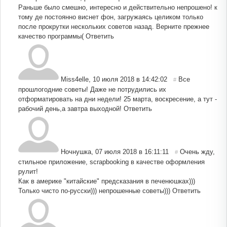
Раньше было смешно, интересно и действительно непрошено! к
тому де постоянно виснет фон, загружаясь целиком только
после прокрутки нескольких советов назад. Верните прежнее
качество программы(
Ответить
Miss4elle
,
10 июля 2018 в 14:42:02
Все
#
прошлогодние советы! Даже не потрудились их
отформатировать на дни недели! 25 марта, воскресение, а тут -
рабочий день,а завтра выходной!
Ответить
Ночнушка
,
07 июля 2018 в 16:11:11
Очень жду,
#
стильное приложение, scrapbooking в качестве оформления
рулит!
Как в америке "китайские" предсказания в печенюшках)))
Только чисто по-русски))) непрошенные советы)))
Ответить