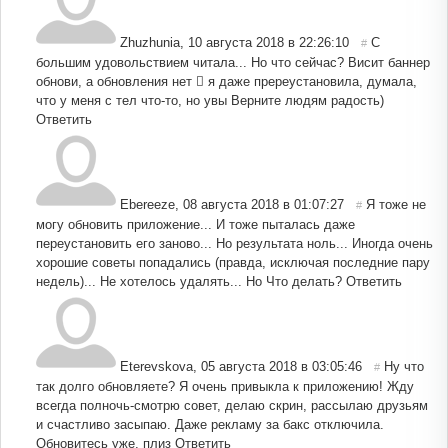
Zhuzhunia
,
10 августа 2018 в 22:26:10
С
#
большим удовольствием читала... Но что сейчас? Висит баннер
обнови, а обновления нет  я даже пререустановила, думала,
что у меня с тел что-то, но увы Верните людям радость)
Ответить
Ebereeze
,
08 августа 2018 в 01:07:27
Я тоже не
#
могу обновить приложение... И тоже пыталась даже
переустановить его заново... Но результата ноль... Иногда очень
хорошие советы попадались (правда, исключая последние пару
недель)... Не хотелось удалять... Но Что делать?
Ответить
Eterevskova
,
05 августа 2018 в 03:05:46
Ну что
#
так долго обновляете? Я очень привыкла к приложению! Жду
всегда полночь-смотрю совет, делаю скрин, рассылаю друзьям
и счастливо засыпаю. Даже рекламу за бакс отключила.
Обновитесь уже, плиз
Ответить