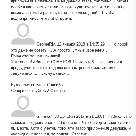
приложения в платное. Не на данном этапе, так точно. Совсем
слабенькие советы стали. Иногда чувствуется, что из пальца
высосана тема и растянута на несколько дней... Вы бы
поднапряглись, что ли)
Ответить
GeorgeRiv
,
12 января 2018 в 14:35:29
Но порой
#
это даже не советы.... А просто "умные изречения".
Поработайте над начинкой...
Хотелось бы больше СОВЕТОВ! Таких, чтобы, как писали в
предыдущем посте, поднимали настроение, заставляли
задуматься.... Прислушаться...
Буду признателен. Спасибо.
Совершенствуйтесь!
Ответить
Grimsoul
,
30 декабря 2017 в 21:18:01
Абсолютно
#
хамское поздравление с 23 февраля. Что же ждем такого же и с
8м марта. Хотя с учетом того, что автор приложения девушка, и
очевидно недалекая, то врятли.
Ответить