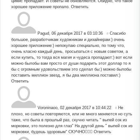
цимис пропадает. И советы не обновляются. Обидно, что такое
хорошее приложение пропало.
Ответить
Pagud
,
06 декабря 2017 в 03:10:36
Спасибо
#
большое, разработчикам художникам и дизайнерам:) очень
хорошее приложение:) непокупаю специально, по тому что,
очень класно каждый день, просыпаться с новым советом, а
если купить, то тогда вся магия и чудеса пропадают:) вот если
можно былобы вам просто от души подарить этот доллар то я
бы с огромным удовольствием это сделал бы:) можно былобы
поставить миллион звезд, я бы два миллиона поставил:)
Ответить
Voroninaoo
,
02 декабря 2017 в 10:44:22
Не
#
плохо, но советы повторяются, или не много меняются но суть
таже, что была в прошлый раз, скучно читать " выпей сок из
морковки, это полезно для глаз" На другой день " выпей сок из
морковки, будешь здоровым" СКУЧНО
Ответить