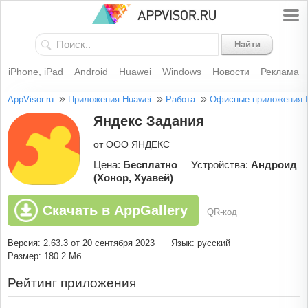
Найти
iPhone, iPad
Android
Huawei
Windows
Новости
Реклама
»
»
»
AppVisor.ru
Приложения Huawei
Работа
Офисные приложения
Яндекс Задания
от ООО ЯНДЕКC
Цена:
Бесплатно
Устройства:
Андроид
(Хонор, Хуавей)
Скачать в AppGallery
QR-код
Версия: 2.63.3 от 20 сентября 2023
Язык: русский
Размер: 180.2 Мб
Рейтинг приложения