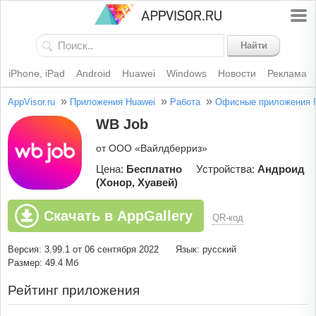
Найти
iPhone, iPad
Android
Huawei
Windows
Новости
Реклама
»
»
»
AppVisor.ru
Приложения Huawei
Работа
Офисные приложения
WB Job
от ООО «Вайлдберриз»
Цена:
Бесплатно
Устройства:
Андроид
(Хонор, Хуавей)
Скачать в AppGallery
QR-код
Версия: 3.99.1 от 06 сентября 2022
Язык: русский
Размер: 49.4 Мб
Рейтинг приложения