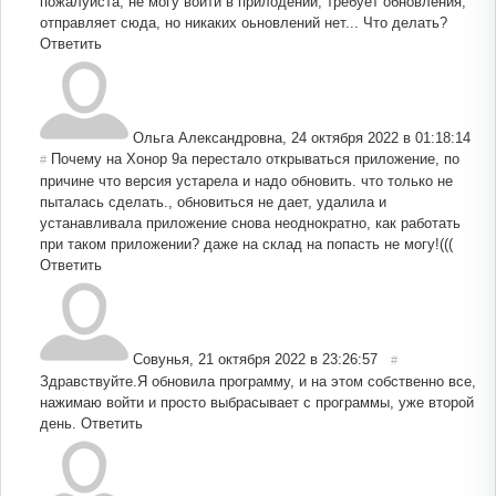
пожалуйста, не могу войти в прилодении, требует обновления,
отправляет сюда, но никаких оьновлений нет... Что делать?
Ответить
Ольга Александровна
,
24 октября 2022 в 01:18:14
Почему на Хонор 9а перестало открываться приложение, по
#
причине что версия устарела и надо обновить. что только не
пыталась сделать., обновиться не дает, удалила и
устанавливала приложение снова неоднократно, как работать
при таком приложении? даже на склад на попасть не могу!(((
Ответить
Совунья
,
21 октября 2022 в 23:26:57
#
Здравствуйте.Я обновила программу, и на этом собственно все,
нажимаю войти и просто выбрасывает с программы, уже второй
день.
Ответить