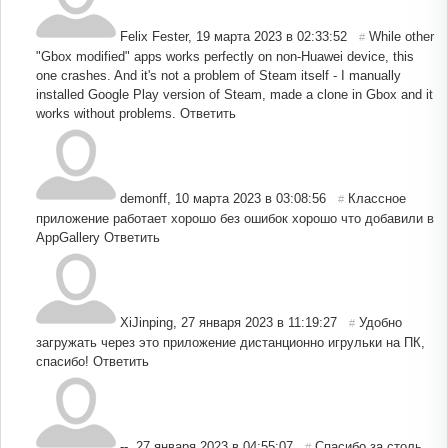
Felix Fester
,
19 марта 2023 в 02:33:52
While other
#
"Gbox modified" apps works perfectly on non-Huawei device, this
one crashes. And it's not a problem of Steam itself - I manually
installed Google Play version of Steam, made a clone in Gbox and it
works without problems.
Ответить
demonff
,
10 марта 2023 в 03:08:56
Классное
#
приложение работает хорошо без ошибок хорошо что добавили в
AppGallery
Ответить
XiJinping
,
27 января 2023 в 11:19:27
Удобно
#
загружать через это приложение дистанционно игрульки на ПК,
спасибо!
Ответить
--
,
27 января 2023 в 04:55:07
Спасибо за столь
#