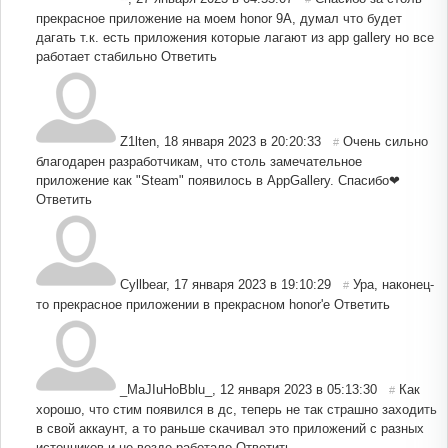
прекрасное приложение на моем honor 9A, думал что будет
дагать т.к. есть приложения которые лагают из app gallery но все
работает стабильно
Ответить
Z1lten
,
18 января 2023 в 20:20:33
Очень сильно
#
благодарен разработчикам, что столь замечательное
приложение как "Steam" появилось в AppGallery. Спасибо❤
Ответить
Cyllbear
,
17 января 2023 в 19:10:29
Ура, наконец-
#
то прекрасное приложении в прекрасном honor'е
Ответить
_MaJIuHoBblu_
,
12 января 2023 в 05:13:30
Как
#
хорошо, что стим появился в дс, теперь не так страшно заходить
в свой аккаунт, а то раньше скачивал это приложений с разных
источников и не везде работало
Ответить