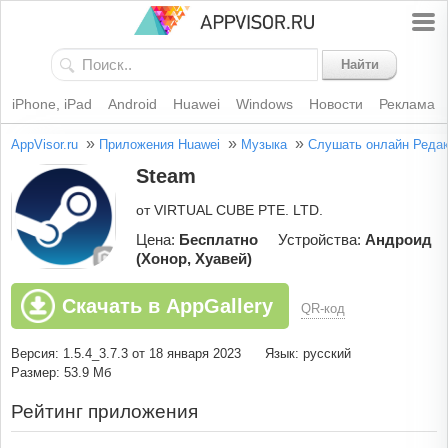
Найти
iPhone, iPad
Android
Huawei
Windows
Новости
Реклама
»
»
»
AppVisor.ru
Приложения Huawei
Музыка
Слушать онлайн
Редак
Steam
от VIRTUAL CUBE PTE. LTD.
Цена:
Бесплатно
Устройства:
Андроид
(Хонор, Хуавей)
Скачать в AppGallery
QR-код
Версия: 1.5.4_3.7.3 от 18 января 2023
Язык: русский
Размер: 53.9 Мб
Рейтинг приложения