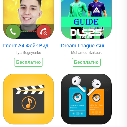
Глент А4 Фейк Виде..
Dream League Guide..
Ilya Bogriyenko
Mohamed Bzikouk
Бесплатно
Бесплатно