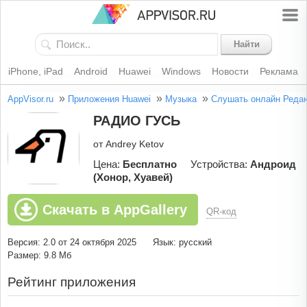
Найти
iPhone, iPad
Android
Huawei
Windows
Новости
Реклама
»
»
»
AppVisor.ru
Приложения Huawei
Музыка
Слушать онлайн
Редак
РАДИО ГУСЬ
от Andrey Ketov
Цена:
Бесплатно
Устройства:
Андроид
(Хонор, Хуавей)
Скачать в AppGallery
QR-код
Версия: 2.0 от 24 октября 2025
Язык: русский
Размер: 9.8 Мб
Рейтинг приложения