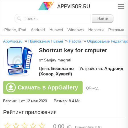
Найти
iPhone, iPad
Android
Huawei
Windows
Новости
Реклама
»
»
»
AppVisor.ru
Приложения Huawei
Работа
Образование
Редактир
Shortcut key for cmputer
от Sanjay magrati
Цена:
Бесплатно
Устройства:
Андроид
(Хонор, Хуавей)
Скачать в AppGallery
QR-код
Версия: 1 от 12 мая 2020
Размер: 8.4 Мб
Рейтинг приложения
0.00
(0)
Huawei Store: 0.00