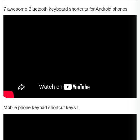
7 awesome Bluetooth keyboard shortcuts for Android phones
Mobile phone keypad shortcut keys !