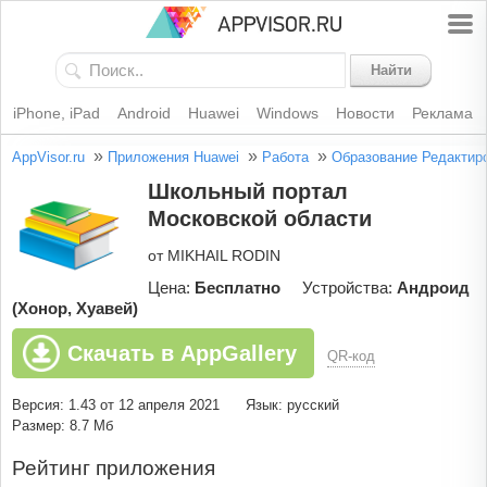
Найти
iPhone, iPad
Android
Huawei
Windows
Новости
Реклама
»
»
»
AppVisor.ru
Приложения Huawei
Работа
Образование
Редактир
Школьный портал
Московской области
от MIKHAIL RODIN
Цена:
Бесплатно
Устройства:
Андроид
(Хонор, Хуавей)
Скачать в AppGallery
QR-код
Версия: 1.43 от 12 апреля 2021
Язык: русский
Размер: 8.7 Мб
Рейтинг приложения