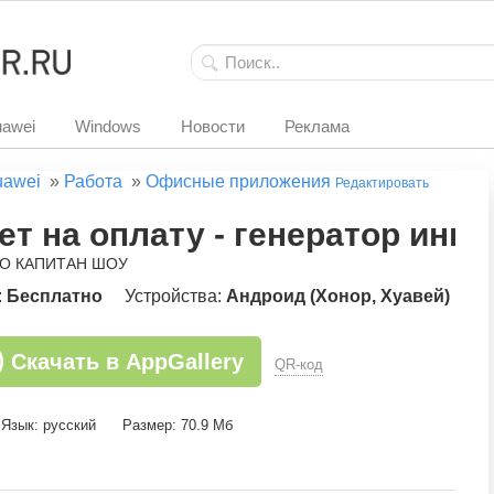
awei
Windows
Новости
Реклама
uawei
»
Работа
»
Офисные приложения
Редактировать
ет на оплату - генератор инв
ОО КАПИТАН ШОУ
:
Бесплатно
Устройства:
Андроид (Хонор, Хуавей)
Скачать в AppGallery
QR-код
Язык: русский
Размер: 70.9 Мб