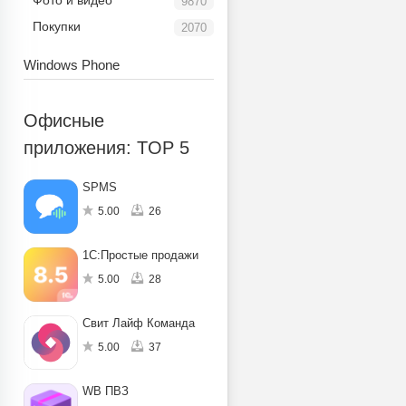
Фото и видео
9870
Покупки
2070
Windows Phone
Офисные
приложения: TOP 5
SPMS
5.00
26
1С:Простые продажи
5.00
28
Свит Лайф Команда
5.00
37
WB ПВЗ