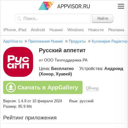
Найти
iPhone, iPad
Android
Huawei
Windows
Новости
Реклама
»
»
»
AppVisor.ru
Приложения Huawei
Продукты
Кулинария
Редактир
Русский аппетит
от ООО Техподдержка РА
Цена:
Бесплатно
Устройства:
Андроид
(Хонор, Хуавей)
Скачать в AppGallery
QR-код
Версия: 1.4.9 от 10 февраля 2024
Язык: русский
Размер: 85.9 Мб
Рейтинг приложения