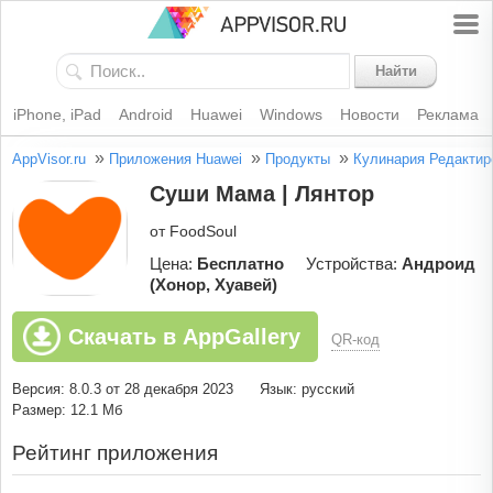
Найти
iPhone, iPad
Android
Huawei
Windows
Новости
Реклама
»
»
»
AppVisor.ru
Приложения Huawei
Продукты
Кулинария
Редактир
Суши Мама | Лянтор
от FoodSoul
Цена:
Бесплатно
Устройства:
Андроид
(Хонор, Хуавей)
Скачать в AppGallery
QR-код
Версия: 8.0.3 от 28 декабря 2023
Язык: русский
Размер: 12.1 Мб
Рейтинг приложения